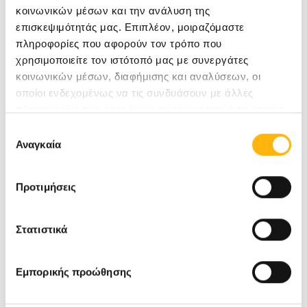
της αποδοτικότερης λειτουργίας των
κοινωνικών μέσων και την ανάλυση της
νοσηλευτικών μονάδων, αλλά και τη βελτίωση
επισκεψιμότητάς μας. Επιπλέον, μοιραζόμαστε
πληροφορίες που αφορούν τον τρόπο που
του επιπέδου των παρεχόμενων υπηρεσιών προς
χρησιμοποιείτε τον ιστότοπό μας με συνεργάτες
τους νοσηλευόμενους.
κοινωνικών μέσων, διαφήμισης και αναλύσεων, οι
οποίοι ενδεχομένως να τις συνδυάσουν με άλλες
πληροφορίες που τους έχετε παραχωρήσει ή τις οποίες
έχουν συλλέξει σε σχέση με την από μέρους σας χρήση
Επιλογή
των υπηρεσιών τους.
Αναγκαία
συγκατάθεσης
Προτεινόμενα tags:
οτε, ομιλος οτε, όμιλος
Προτιμήσεις
ιασω, ICT, ψηφιοποίηση
Στατιστικά
Εμπορικής προώθησης
ΠΛΗΡΟΦΟΡΙΕΣ: