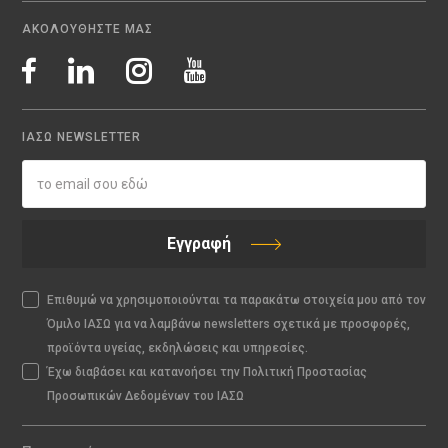
ΑΚΟΛΟΥΘΗΣΤΕ ΜΑΣ
ΙΑΣΩ NEWSLETTER
Εγγραφή
Επιθυμώ να χρησιμοποιούνται τα παρακάτω στοιχεία μου από τον
Όμιλο ΙΑΣΩ για να λαμβάνω newsletters σχετικά με προσφορές,
προϊόντα υγείας, εκδηλώσεις και υπηρεσίες.
Έχω διαβάσει και κατανοήσει την Πολιτική Προστασίας
Προσωπικών Δεδομένων του ΙΑΣΩ