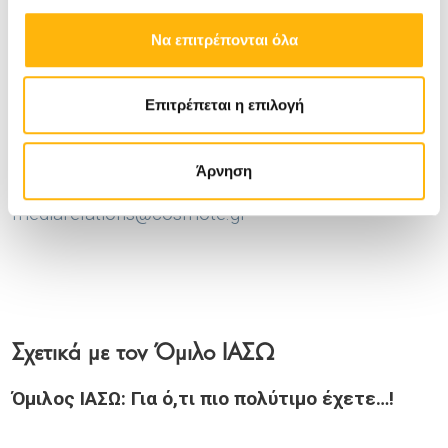
Να επιτρέπονται όλα
Γραφείο Τύπου
Εταιρική Επικοινωνία Ομίλου ΟΤΕ
Επιτρέπεται η επιλογή
Τηλ. 210-6117434, 210-6177566
Fax. 210-6115825
Άρνηση
E-mail:
media-office@ote.gr
,
mediarelations@cosmote.gr
Σχετικά με τον Όμιλο ΙΑΣΩ
Όμιλος ΙΑΣΩ: Για ό,τι πιο πολύτιμο έχετε…!