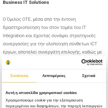
Business IT Solutions
O Όμιλος OTE, μέσα από την έντονη
δραστηριοποίηση του στον τομέα του IT
Integration και έχοντας συνάψει στρατηγικές
συνεργασίες για την υλοποίηση σύνθετων ICT
έργων, αποτελεί συνεργάτη επιλογής, καθώς με
τις προηγμένες υπηρεσίες COSMOTE Business IT
Solutions εξυπηρετεί τις εξειδικευμένες ανάγκες
Συναίνεση
Λεπτομέρειες
Σχετικά
κάθε επιχείρησης. Ειδικά για τον ευαίσθητο
χώρο της Υγείας, τα COSMOTE Business IT
Solutions περιλαμβάνουν ψηφιακές λύσεις
Αυτή η ιστοσελίδα χρησιμοποιεί cookies
Χρησιμοποιούμε cookie για την εξατομίκευση
προστιθέμενης αξίας, με στόχο την εξασφάλιση
περιεχομένου και διαφημίσεων, την παροχή λειτουργιών