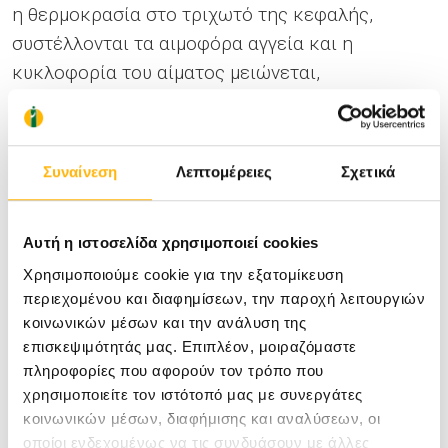
η θερμοκρασία στο τριχωτό της κεφαλής,
συστέλλονται τα αιμοφόρα αγγεία και η
κυκλοφορία του αίματος μειώνεται,
επιτρέποντας σε πολύ μικρή ποσότητα του
φαρμάκου να περάσει στους θύλακες των τριχών
και να αποφευχθεί η απώλεια μαλλιών.
Συναίνεση
Λεπτομέρειες
Σχετικά
Η αλωπεκία αποτελεί την εμφανέστερη
Αυτή η ιστοσελίδα χρησιμοποιεί cookies
παρενέργεια της αντικαρκινικής θεραπείας,
αλλά και της ακτινοθεραπείας της κεφαλής, η
Χρησιμοποιούμε cookie για την εξατομίκευση
περιεχομένου και διαφημίσεων, την παροχή λειτουργιών
οποία δημιουργεί σημαντικό ψυχολογικό
κοινωνικών μέσων και την ανάλυση της
πρόβλημα στον ασθενή. Με τη χρήση των
επισκεψιμότητάς μας. Επιπλέον, μοιραζόμαστε
καπέλων ψυχρής θεραπείας μπορούν να
πληροφορίες που αφορούν τον τρόπο που
αποφευχθούν οι αλλαγές στην εξωτερική
χρησιμοποιείτε τον ιστότοπό μας με συνεργάτες
εμφάνιση του ασθενούς, χωρίς να είναι ορατά τα
κοινωνικών μέσων, διαφήμισης και αναλύσεων, οι
οποίοι ενδεχομένως να τις συνδυάσουν με άλλες