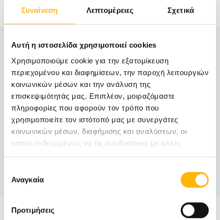
Πληροφορίες
Συναίνεση
Λεπτομέρειες
Σχετικά
Αυτή η ιστοσελίδα χρησιμοποιεί cookies
Τηλέφωνα επικοινωνίας:
Χρησιμοποιούμε cookie για την εξατομίκευση
περιεχομένου και διαφημίσεων, την παροχή λειτουργιών
κοινωνικών μέσων και την ανάλυση της
2410996850
επισκεψιμότητάς μας. Επιπλέον, μοιραζόμαστε
πληροφορίες που αφορούν τον τρόπο που
χρησιμοποιείτε τον ιστότοπό μας με συνεργάτες
2410996851
κοινωνικών μέσων, διαφήμισης και αναλύσεων, οι
οποίοι ενδεχομένως να τις συνδυάσουν με άλλες
πληροφορίες που τους έχετε παραχωρήσει ή τις οποίες
έχουν συλλέξει σε σχέση με την από μέρους σας χρήση
Επιλογή
των υπηρεσιών τους.
Αναγκαία
συγκατάθεσης
Προτιμήσεις