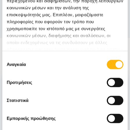
Καθημερινά όλο το 24ωρο
περιεχομένου και διαφημίσεων, την παροχή λειτουργιών
κοινωνικών μέσων και την ανάλυση της
Email:
επισκεψιμότητάς μας. Επιπλέον, μοιραζόμαστε
πληροφορίες που αφορούν τον τρόπο που
menn.thessalias@iaso.gr
χρησιμοποιείτε τον ιστότοπό μας με συνεργάτες
κοινωνικών μέσων, διαφήμισης και αναλύσεων, οι
οποίοι ενδεχομένως να τις συνδυάσουν με άλλες
πληροφορίες που τους έχετε παραχωρήσει ή τις οποίες
Στελέχωση
έχουν συλλέξει σε σχέση με την από μέρους σας χρήση
Επιλογή
των υπηρεσιών τους.
Αναγκαία
συγκατάθεσης
Διευθυντής
Προτιμήσεις
ΝΕΤΣΚΟΣ ΔΗΜΗΤΡΙΟΣ
Στατιστικά
Εμπορικής προώθησης
Παιδίατροι - Νεογνολόγοι