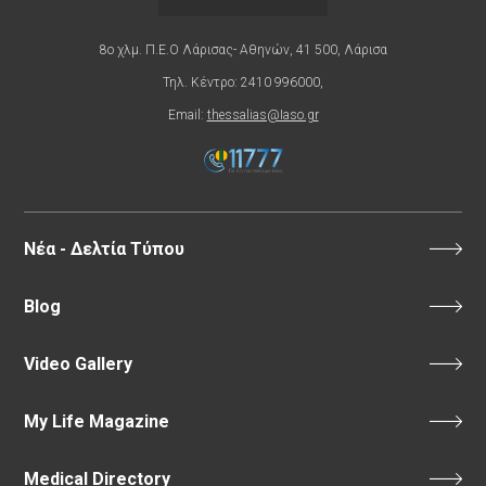
8ο χλμ. Π.Ε.Ο Λάρισας- Αθηνών, 41 500, Λάρισα
Τηλ. Κέντρο: 2410 996000,
Email:
thessalias@Iaso.gr
Νέα - Δελτία Τύπου
Blog
Video Gallery
My Life Magazine
Medical Directory