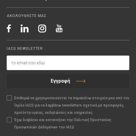
ΑΚΟΛΟΥΘΗΣΤΕ ΜΑΣ
ΙΑΣΩ NEWSLETTER
Εγγραφή
Επιθυμώ να χρησιμοποιούνται τα παρακάτω στοιχεία μου από τον
Όμιλο ΙΑΣΩ για να λαμβάνω newsletters σχετικά με προσφορές,
προϊόντα υγείας, εκδηλώσεις και υπηρεσίες.
Έχω διαβάσει και κατανοήσει την Πολιτική Προστασίας
Προσωπικών Δεδομένων του ΙΑΣΩ