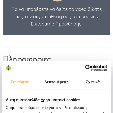
Για να μπορέσετε να δείτε το video
δώστε
μας την συγκατάθεσή σας στα cookies
Εμπορικής Προώθησης
.
Πληροφορίες
Τηλέφωνα επικοινωνίας:
Συναίνεση
Λεπτομέρειες
Σχετικά
2410 996237
Αυτή η ιστοσελίδα χρησιμοποιεί cookies
Ώρες Λειτουργίας:
Χρησιμοποιούμε cookie για την εξατομίκευση