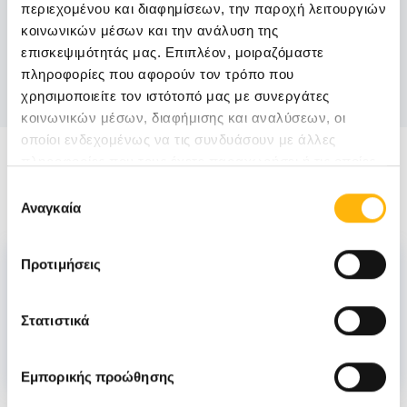
08:00-16:00
περιεχομένου και διαφημίσεων, την παροχή λειτουργιών
κοινωνικών μέσων και την ανάλυση της
Email:
επισκεψιμότητάς μας. Επιπλέον, μοιραζόμαστε
πληροφορίες που αφορούν τον τρόπο που
secapik.thessalias@iaso.gr
χρησιμοποιείτε τον ιστότοπό μας με συνεργάτες
κοινωνικών μέσων, διαφήμισης και αναλύσεων, οι
οποίοι ενδεχομένως να τις συνδυάσουν με άλλες
πληροφορίες που τους έχετε παραχωρήσει ή τις οποίες
Στελέχωση
έχουν συλλέξει σε σχέση με την από μέρους σας χρήση
Επιλογή
των υπηρεσιών τους.
Αναγκαία
συγκατάθεσης
Επιστημονικά υπεύθυνη
Προτιμήσεις
ΑΓΓΕΛΟΠΟΥΛΟΥ ΘΕΟΔΩΡΑ
Στατιστικά
Εμπορικής προώθησης