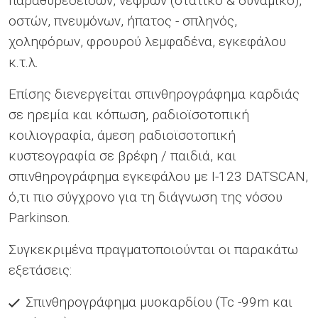
παραθυρεοειδών, νεφρών (στατικό & δυναμικό),
οστών, πνευμόνων, ήπατος - σπληνός,
χοληφόρων, φρουρού λεμφαδένα, εγκεφάλου
κ.τ.λ.
Επίσης διενεργείται σπινθηρογράφημα καρδιάς
σε ηρεμία και κόπωση, ραδιοϊσοτοπική
κοιλιογραφία, άμεση ραδιοϊσοτοπική
κυστεογραφία σε βρέφη / παιδιά, και
σπινθηρογράφημα εγκεφάλου με I-123 DATSCAN,
ό,τι πιο σύγχρονο για τη διάγνωση της νόσου
Parkinson.
Συγκεκριμένα πραγματοποιούνται οι παρακάτω
εξετάσεις:
Σπινθηρογράφημα μυοκαρδίου (Tc -99m και