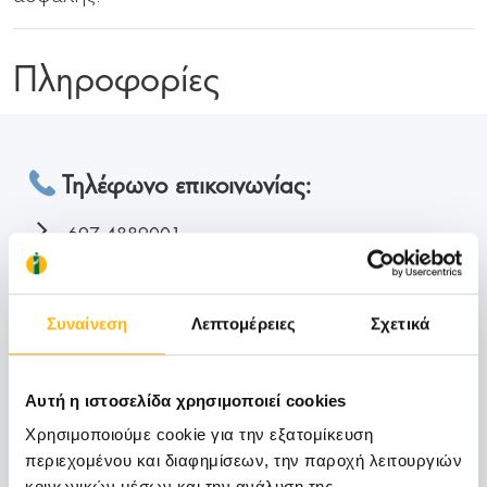
Πληροφορίες
Τηλέφωνο επικοινωνίας:
697 4889001
Υπεύθυνος Ιατρός Νικόλαος Ζυγουλάκης
Τηλέφωνα για ραντεβού:
Συναίνεση
Λεπτομέρειες
Σχετικά
2410 996014
2410 996000
Αυτή η ιστοσελίδα χρησιμοποιεί cookies
Χρησιμοποιούμε cookie για την εξατομίκευση
Ώρες λειτουργίας:
περιεχομένου και διαφημίσεων, την παροχή λειτουργιών
κοινωνικών μέσων και την ανάλυση της