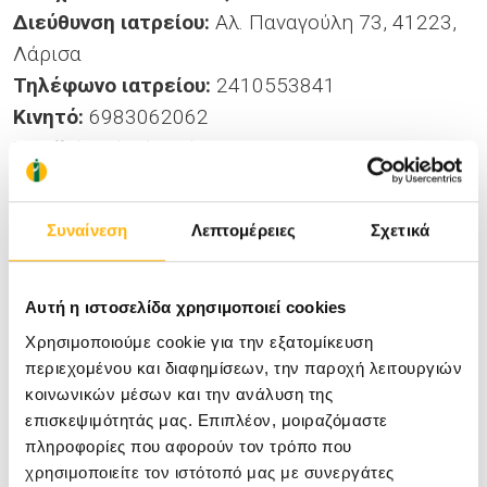
Διεύθυνση ιατρείου:
Αλ. Παναγούλη 73, 41223,
Λάρισα
Τηλέφωνο ιατρείου:
2410553841
Κινητό:
6983062062
Email:
kmakrid@yahoo.gr
Facebook:
ORTHO Robotics - RRMC - Robotic
Regenerative Musculoskeletal Center
Συναίνεση
Λεπτομέρειες
Σχετικά
LinkedIn:
Konstantinos Makridis, MD, MSc,
PCaosD, RobotSD, PhD
Instagram:
orthorobotics/
Αυτή η ιστοσελίδα χρησιμοποιεί cookies
Χρησιμοποιούμε cookie για την εξατομίκευση
Blog posts
περιεχομένου και διαφημίσεων, την παροχή λειτουργιών
κοινωνικών μέσων και την ανάλυση της
επισκεψιμότητάς μας. Επιπλέον, μοιραζόμαστε
πληροφορίες που αφορούν τον τρόπο που
21/02/2022
Γνώρισε το υπερσύγχρονο χειρουργικό
χρησιμοποιείτε τον ιστότοπό μας με συνεργάτες