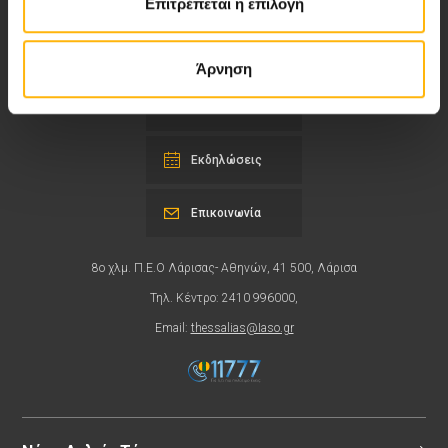
Επιτρέπεται η επιλογή
υγείας.
Άρνηση
Περιοχή Ιατρών
Εκδηλώσεις
Επικοινωνία
8ο χλμ. Π.Ε.Ο Λάρισας- Αθηνών, 41 500, Λάρισα
Τηλ. Κέντρο: 2410 996000,
Email:
thessalias@Iaso.gr