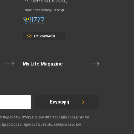
Τηλ. Κέντρο: 2410 996000,
Email:
thessalias@Iaso.gr
Επικοινωνία
My Life Magazine
Εγγραφή
α παρακάτω στοιχεία μου από τον Όμιλο ΙΑΣΩ για να
ε προσφορές, προϊόντα υγείας, εκδηλώσεις και