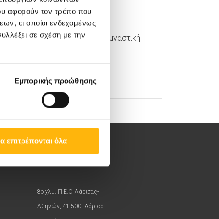
ου αφορούν τον τρόπο που
εων, οι οποίοι ενδεχομένως
22/02/2019
υλλέξει σε σχέση με την
Εγκυμοσύνη και Γυμναστική
edical Directory
Εμπορικής προώθησης
α επιτρέπονται όλα
8ο χλμ. Π.Ε.Ο Λάρισας-
Αθηνών, 41 500, Λάρισα