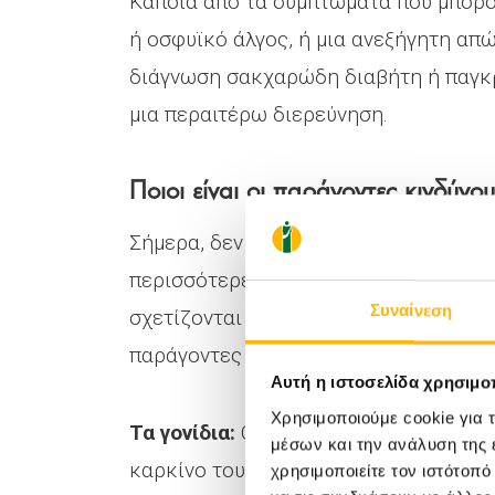
Κάποια από τα συμπτώματα που μπορού
ή οσφυϊκό άλγος, ή μια ανεξήγητη απ
διάγνωση σακχαρώδη διαβήτη ή παγκρε
μια περαιτέρω διερεύνηση.
Ποιοι είναι οι παράγοντες κινδύνου
Σήμερα, δεν είναι ξεκάθαρο γιατί ανα
περισσότερες περιπτώσεις καρκίνου 
Συναίνεση
σχετίζονται με κάποιο παράγοντα κιν
παράγοντες που αυξάνουν τον κίνδυνο
Αυτή η ιστοσελίδα χρησιμοπ
Χρησιμοποιούμε cookie για 
Τα γονίδια:
Ορισμένες γονιδιακές μετα
μέσων και την ανάλυση της
καρκίνο του παγκρέατος. Οι περισσότ
χρησιμοποιείτε τον ιστότοπ