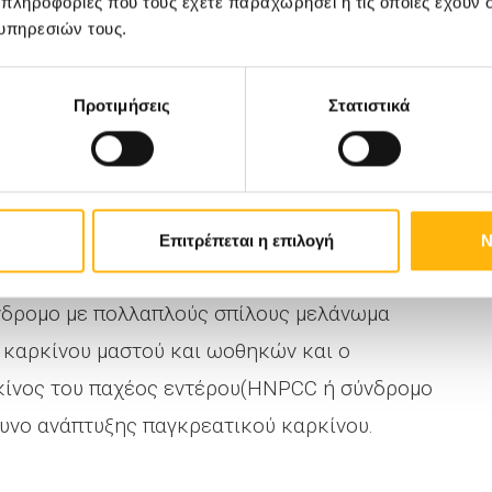
 πληροφορίες που τους έχετε παραχωρήσει ή τις οποίες έχουν σ
p53 (50%) και p16, που σχετίζονται με τον
υπηρεσιών τους.
α γονίδια που εμφανίζουν μεταβολές ή
καρκίνο του παγκρέατος είναι το CDKN2 (90%)
Προτιμήσεις
Στατιστικά
 γονίδιο οι μεταλλάξεις του οποίου οδηγούν
ίνου μαστού και ωοθηκών είναι το BRCA 2
μετέχει σε κάποιους παγκρεατικούς καρκίνους.
Επιτρέπεται η επιλογή
Ν
:
η κληρονομική παγκρεατίτιδα, το σύνδρομο
ύνδρομο με πολλαπλούς σπίλους μελάνωμα
καρκίνου μαστού και ωοθηκών και ο
κίνος του παχέος εντέρου(HNPCC ή σύνδρομο
δυνο ανάπτυξης παγκρεατικού καρκίνου.