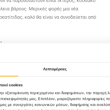
ν να παρουσιαστούν είναι ίκτερος, κοιλιακό
ώλεια βάρους. Μερικές φορές μια νέα
ατίτιδας, καλό θα είναι να συνοδεύεται από
;
πτύσσεται ο παγκρεατικός καρκίνος. Οι
του παγκρέατος θεωρούνται ότι δεν
Λεπτομέρειες
δύνου. Έχουν αναγνωριστεί όμως κάποιοι
 εμφάνισης καρκίνου, όπως:
οιεί cookies
την εξατομίκευση περιεχομένου και διαφημίσεων, την παροχή 
λλάξεις είναι γνωστό ότι σχετίζονται με
 επισκεψιμότητάς μας. Επιπλέον, μοιραζόμαστε πληροφορίες π
εροι παγκρεατικοί καρκίνοι παρουσιάζουν
ό μας με συνεργάτες κοινωνικών μέσων, διαφήμισης και αναλύσ