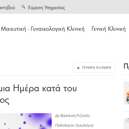
αντεβού
Εύρεση Υπηρεσίας
Μαιευτική - Γυναικολογική Κλινική
Γενική Κλινική
Π
ΓΕΝΙΚΉ ΚΛΙΝΙΚΉ
ια Ημέρα κατά του
τος
Δρ Βασιλική Ριζούλη
Παθολόγος Ογκολόγος