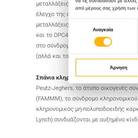
να τις συνδυάσουν με άλλες
μεταλλάξεις στα γονίδια KRAS (80%), 
από μέρους σας χρήση των 
έλεγχο της ανάπτυξης του όγκου. Άλλ
Επιλογή
μεταλλάξεις που σχετίζονται με τον 
Αναγκαία
συγκατάθεσης
και το DPC4/Smad4 (50%). Ένα γνωστό
στο σύνδρομο του κληρονομικού καρκ
(αλλά και το BRCA 1) που επίσης συμ
Άρνηση
Σπάνια κληρονομικά σύνδρομα, όπως
Peutz-Jeghers, το άτυπο οικογενές σ
(FAMMM), το σύνδρομο κληρονομικού 
κληρονομικός μη-πολυποδοειδής καρ
Lynch) συνδυάζονται με αυξημένο κίν