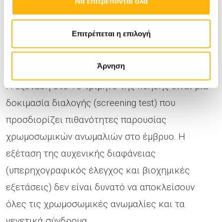
Να επιτρέπονται όλα
τακτικό έλεγχο (λίστα πιστοποιημένων ιατρών
υπάρχει στο www.fetalmedicine.org)
Επιτρέπεται η επιλογή
Ποιες επιπλέον εξετάσεις μπορεί να γίνουν
Άρνηση
Η εξέταση στο 1ο τρίμηνο της κύησης είναι μια
δοκιμασία διαλογής (screening test) που
προσδιορίζει πιθανότητες παρουσίας
χρωμοσωμικών ανωμαλιών στο έμβρυο. Η
εξέταση της αυχενικής διαφάνειας
(υπερηχογραφικός έλεγχος και βιοχημικές
εξετάσεις) δεν είναι δυνατό να αποκλείσουν
όλες τις χρωμοσωμικές ανωμαλίες και τα
γενετικά σύνδρομα.