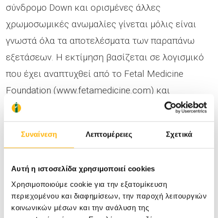
σύνδρομο Down και ορισμένες άλλες
χρωμοσωμικές ανωμαλίες γίνεται μόλις είναι
γνωστά όλα τα αποτελέσματα των παραπάνω
εξετάσεων. Η εκτίμηση βασίζεται σε λογισμικό
που έχει αναπτυχθεί από το Fetal Medicine
Foundation (www.fetamedicine.com) και
βασίζεται σε ευρήματα εκτεταμένων και
συντονισμένων ερευνών.
Συναίνεση
Λεπτομέρειες
Σχετικά
Ευαισθησία των εξετάσεων για την
ανίχνευση του συνδρόμου Down
Αυτή η ιστοσελίδα χρησιμοποιεί cookies
Χρησιμοποιούμε cookie για την εξατομίκευση
Αν χρησιμοποιήσουμε μόνο την μέτρηση της
περιεχομένου και διαφημίσεων, την παροχή λειτουργιών
αυχενικής διαφάνειας και την ηλικία της
κοινωνικών μέσων και την ανάλυση της