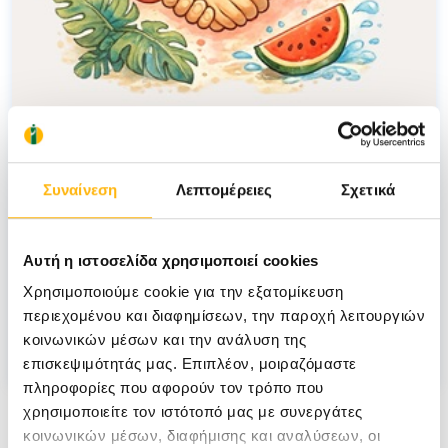
08/07/2026
Συναίνεση
Λεπτομέρειες
Σχετικά
Το ΙΑΣΩ Θεσσαλίας πραγματοποίησε
την καθιερωμένη καλοκαιρινή
εθελοντική αιμοδοσία
Αυτή η ιστοσελίδα χρησιμοποιεί cookies
Χρησιμοποιούμε cookie για την εξατομίκευση
περιεχομένου και διαφημίσεων, την παροχή λειτουργιών
ΓΕΝΙΚΉ ΚΛΙΝΙΚΉ
κοινωνικών μέσων και την ανάλυση της
επισκεψιμότητάς μας. Επιπλέον, μοιραζόμαστε
πληροφορίες που αφορούν τον τρόπο που
χρησιμοποιείτε τον ιστότοπό μας με συνεργάτες
κοινωνικών μέσων, διαφήμισης και αναλύσεων, οι