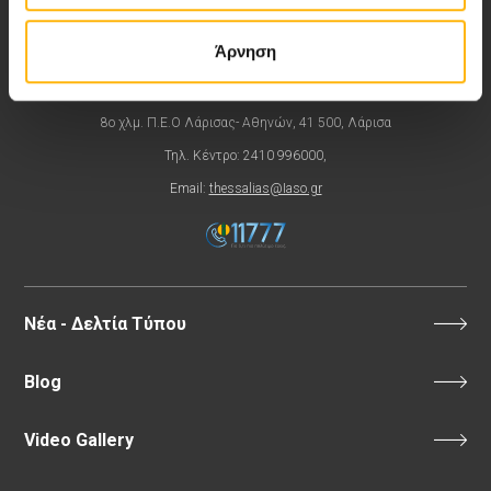
Εκδηλώσεις
Άρνηση
Επικοινωνία
8ο χλμ. Π.Ε.Ο Λάρισας- Αθηνών, 41 500, Λάρισα
Τηλ. Κέντρο: 2410 996000,
Email:
thessalias@Iaso.gr
Νέα - Δελτία Τύπου
Blog
Video Gallery