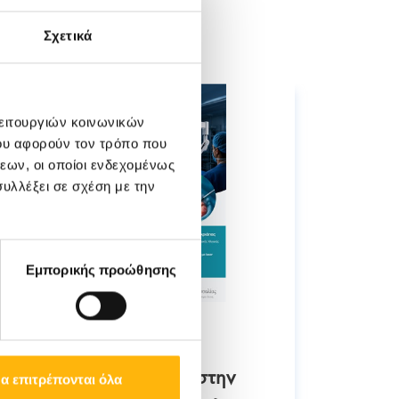
Σχετικά
λειτουργιών κοινωνικών
ου αφορούν τον τρόπο που
εων, οι οποίοι ενδεχομένως
υλλέξει σε σχέση με την
Εμπορικής προώθησης
26/05/2026
29/04/2
Καινοτόμες θεραπείες στην
ΙΑΣΩ 
α επιτρέπονται όλα