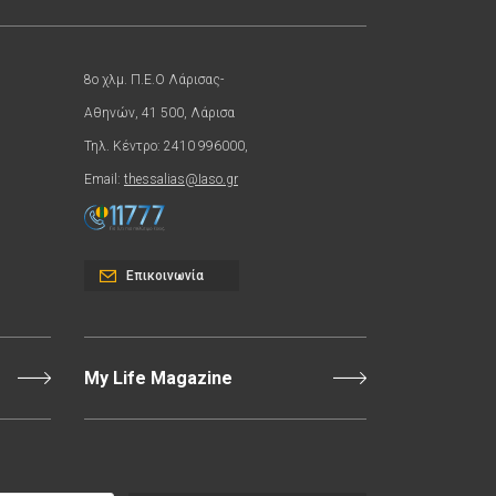
8ο χλμ. Π.Ε.Ο Λάρισας-
Αθηνών, 41 500, Λάρισα
Τηλ. Κέντρο: 2410 996000,
Email:
thessalias@Iaso.gr
Επικοινωνία
My Life Magazine