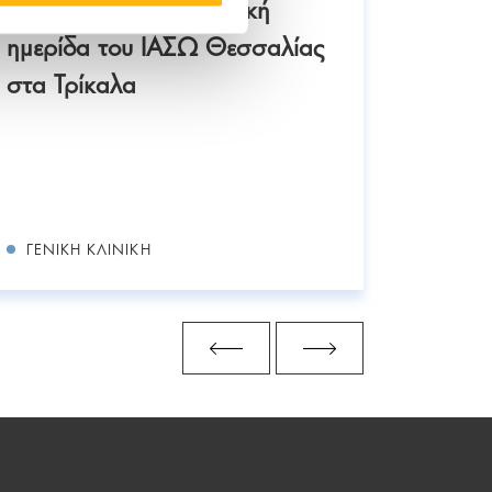
Ουρολογία Επιστημονική
Επιστη
ημερίδα του ΙΑΣΩ Θεσσαλίας
2025
στα Τρίκαλα
αορτι
παθοφ
σύγχρ
αντιμ
ΓΕΝΙΚΉ ΚΛΙΝΙΚΉ
ΓΕΝΙΚ