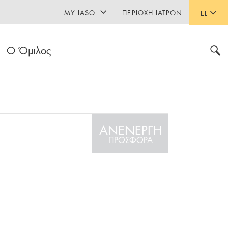
MY IASO
ΠΕΡΙΟΧΉ ΙΑΤΡΏΝ
EL
Ο Όμιλος
ΑΝΕΝΕΡΓΗ
ΠΡΟΣΦΟΡΑ