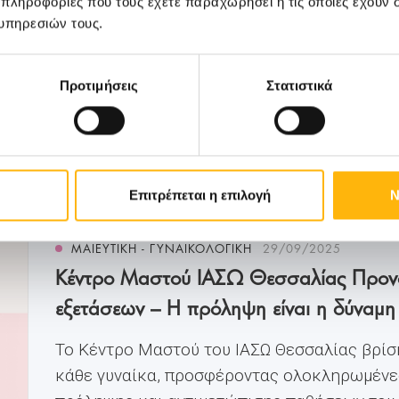
 πληροφορίες που τους έχετε παραχωρήσει ή τις οποίες έχουν σ
σας στα τηλέφωνα 2410 996000. Η πρόληψη
υπηρεσιών τους.
και κάθε άνδρας αξίζει τη φροντίδα και την
χρειάζετ...
Προτιμήσεις
Στατιστικά
Μάθετε Περισσότερα
Επιτρέπεται η επιλογή
Ν
ΜΑΙΕΥΤΙΚΉ - ΓΥΝΑΙΚΟΛΟΓΙΚΉ
29/09/2025
Κέντρο Μαστού ΙΑΣΩ Θεσσαλίας Προν
εξετάσεων – Η πρόληψη είναι η δύναμη
Το Κέντρο Μαστού του ΙΑΣΩ Θεσσαλίας βρίσ
κάθε γυναίκα, προσφέροντας ολοκληρωμένε