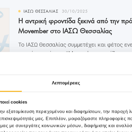
ΙΑΣΩ ΘΕΣΣΑΛΊΑΣ
30/10/2025
Η αντρική φροντίδα ξεκινά από την πρ
Movember στο ΙΑΣΩ Θεσσαλίας
Το ΙΑΣΩ Θεσσαλίας συμμετέχει και φέτος εν
παγκόσμιο κίνημα #Movember, στηρίζοντας
και την πρόληψη για την ανδρική υγεία. Με
Νοέμβριο – τον μήνα αφιερωμένο στην πρόλ
του προστάτη και των όρχεων, αλλά και στη
Λεπτομέρειες
ψυχικής υγείας των ανδρών – το ΙΑΣΩ Θεσσ
και φέτος το Πακέτο Προληπτικών Εξετάσ
οιεί cookies
στην προνομιακή τιμή €20 και περιλαμβάνει
την εξατομίκευση περιεχομένου και διαφημίσεων, την παροχή 
Υπερηχογράφημα προστάτη Κλινική εξέτασ
 επισκεψιμότητάς μας. Επιπλέον, μοιραζόμαστε πληροφορίες π
εξειδικευμένο Ουρολόγο Το πακέτο προσφορ
ό μας με συνεργάτες κοινωνικών μέσων, διαφήμισης και αναλύσ
διαθέσιμο από 1 έως 30 Νοεμβρίου 2025. Κλ