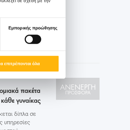
υλλέξει σε σχέση με την
 σώζει ζωές —
 προσοχή που
Εμπορικής προώθησης
α επιτρέπονται όλα
ΑΝΕΝΕΡΓΗ
ομιακά πακέτα
ΠΡΟΣΦΟΡΑ
 κάθε γυναίκας
κεται δίπλα σε
ς υπηρεσίες