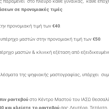
ς παραμένει στο πλευρό κάθε γυναίκας, κάθε εποχή
άσεων σε προνομιακές τιμές
.
την προνομιακή τιμή των
€40
.
 υπέρηχο μαστών στην προνομιακή τιμή των
€50
.
πέρηχο μαστών & κλινική εξέταση από εξειδικευμέν
τελέσματα της ψηφιακής μαστογραφίας, υπάρχει συ
πιν ραντεβού
στο Κέντρο Μαστού του ΙΑΣΩ Θεσσαλ
0 και κλείστε το ραντεβού
σας Δευτέρα, Τετάρτη, 