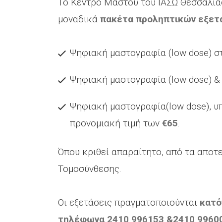
Το Κέντρο Μαστού του ΙΑΣΩ Θεσσαλία
μοναδικά
πακέτα προληπτικών εξετ
Ψηφιακή μαστογραφία (low dose) σ
Ψηφιακή μαστογραφία (low dose) &
Ψηφιακή μαστογραφία(low dose), υ
προνομιακή τιμή των
€65
.
Όπου κριθεί απαραίτητο, από τα απο
Τομοσύνθεσης.
Οι εξετάσεις πραγματοποιούνται
κατό
τηλέφωνα 2410 996153 &2410 99600