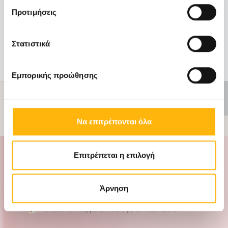
στα τηλέφωνα 2410 996000. Η πρόληψη
Προτιμήσεις
σώζει ζωές — και κάθε άνδρας αξίζει τη
φροντίδα και την προσοχή που χρειάζετ...
Στατιστικά
Μάθετε Περισσότερα
Εμπορικής προώθησης
ΑΝΕΝΕΡΓΗ
ΠΡΟΣΦΟΡΑ
Να επιτρέπονται όλα
Επιτρέπεται η επιλογή
Άρνηση