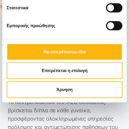
Στατιστικά
Εμπορικής προώθησης
Να επιτρέπονται όλα
ΜΑΙΕΥΤΙΚΉ - ΓΥΝΑΙΚΟΛΟΓΙΚΉ
29/09/2025
Κέντρο Μαστού ΙΑΣΩ Θεσσαλίας
Επιτρέπεται η επιλογή
Προνομιακά πακέτα εξετάσεων – Η
πρόληψη είναι η δύναμη κάθε γυναίκας
Άρνηση
Το Κέντρο Μαστού του ΙΑΣΩ Θεσσαλίας
βρίσκεται δίπλα σε κάθε γυναίκα,
προσφέροντας ολοκληρωμένες υπηρεσίες
πρόληψης και αντιμετώπισης παθήσεων του