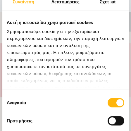
Συναίνεση
Λεπτομέρειες
Σχετικά
ΑΝΕΝΕΡΓΗ
Αυτή η ιστοσελίδα χρησιμοποιεί cookies
ΠΡΟΣΦΟΡΑ
Χρησιμοποιούμε cookie για την εξατομίκευση
περιεχομένου και διαφημίσεων, την παροχή λειτουργιών
κοινωνικών μέσων και την ανάλυση της
επισκεψιμότητάς μας. Επιπλέον, μοιραζόμαστε
πληροφορίες που αφορούν τον τρόπο που
χρησιμοποιείτε τον ιστότοπό μας με συνεργάτες
κοινωνικών μέσων, διαφήμισης και αναλύσεων, οι
οποίοι ενδεχομένως να τις συνδυάσουν με άλλες
πληροφορίες που τους έχετε παραχωρήσει ή τις οποίες
έχουν συλλέξει σε σχέση με την από μέρους σας χρήση
Επιλογή
των υπηρεσιών τους.
Αναγκαία
συγκατάθεσης
Προτιμήσεις