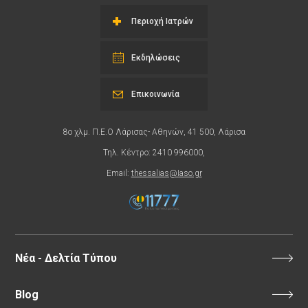
Περιοχή Ιατρών
Εκδηλώσεις
Επικοινωνία
8ο χλμ. Π.Ε.Ο Λάρισας- Αθηνών, 41 500, Λάρισα
Τηλ. Κέντρο: 2410 996000,
Email:
thessalias@Iaso.gr
Νέα - Δελτία Τύπου
Blog