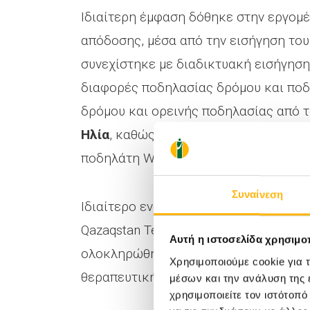
Ιδιαίτερη έμφαση δόθηκε στην εργομ
απόδοσης, μέσα από την εισήγηση το
συνεχίστηκε με διαδικτυακή εισήγησ
διαφορές ποδηλασίας δρόμου και ποδ
δρόμου και ορεινής ποδηλασίας από
Ηλία
, καθώς και για τις φυσιολογικέ
ποδηλάτη World Tour και διεθνή προ
Συναίνεση
Ιδιαίτερο ενδιαφέρον παρουσίασε η ε
Qazaqstan Team) και πρώην Εθνικού Π
Αυτή η ιστοσελίδα χρησιμοπ
ολοκληρώθηκε με παρουσίαση για την
Χρησιμοποιούμε cookie για 
θεραπευτικής παρέμβασης από τις ψ
μέσων και την ανάλυση της
χρησιμοποιείτε τον ιστότοπ