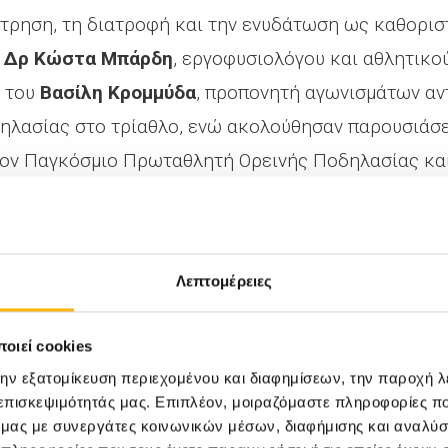
έτρηση, τη διατροφή και την ενυδάτωση ως καθορισ
υ
Δρ Κώστα Μπάρδη
, εργοφυσιολόγου και αθλητικο
η του
Βασίλη Κρομμύδα
, προπονητή αγωνισμάτων αντ
ηλασίας στο τρίαθλο, ενώ ακολούθησαν παρουσιάσε
 τον Παγκόσμιο Πρωταθλητή Ορεινής Ποδηλασίας κ
ς απαιτήσεις της επαγγελματικής ποδηλασίας δρόμο
πονητή
Γιάννη Ταμουρίδη
(Bahrain Victorius).
Λεπτομέρειες
ισήγηση του
Βασίλη Αναστόπουλου
, εκ των κορυφα
ροπονητή Ποδηλασίας, με θέμα την περίπτωση του 
οιεί cookies
 επίδραση της νοητικής κόπωσης στην επίδοση των
την εξατομίκευση περιεχομένου και διαφημίσεων, την παροχή 
υχολόγους
Αργυρώ Ζηκούλη
και
Ανδρονίκη Μπλιάτσ
 επισκεψιμότητάς μας. Επιπλέον, μοιραζόμαστε πληροφορίες π
ό μας με συνεργάτες κοινωνικών μέσων, διαφήμισης και αναλύσ