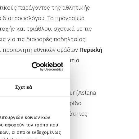
τικούς παράγοντες της αθλητικής
ύ διατροφολόγου. Το πρόγραμμα
οχής και τριάθλου, σχετικά με τις
ις για τις διαφορές ποδηλασίας
αι προπονητή εθνικών ομάδων
Περικλή
υ από τον πρώην επαγγελματία
Σχετικά
ίων προπονητών World Tour (Astana
Mark Cavendish, ενώ η ημερίδα
 ποδηλατών και τις δυνατότητες
λειτουργιών κοινωνικών
ιου
.
ου αφορούν τον τρόπο που
εων, οι οποίοι ενδεχομένως