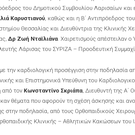
Πρόεδρος του Δημοτικού Συμβουλίου Λαρισαίων κα
λιά Καρυστιανού
, καθώς και η Β΄ Αντιπρόεδρος το
τημίου Θεσσαλίας και Διευθύντρια της Κλινικής Χ
ας,
Δρ Ζωή Νταϊλιάνα
. Χαιρετισμούς απέστειλαν ο
λευτής Λάρισας του ΣΥΡΙΖΑ – Προοδευτική Συμμαχ
 με την καρδιολογική προσέγγιση στην ποδηλασία α
ινικής και Επιστημονικά Υπεύθυνη του Καρδιολογικ
η από τον
Κωνσταντίνο Σκριάπα
, Διευθυντή της Α΄ 
ηκαν θέματα που αφορούν τη σχέση άσκησης και αν
ς στην ποδηλασία, από τους Ορθοπαιδικούς Χειρο
 Ορθοπαιδικής Κλινικής – Αθλητικών Κακώσεων του 