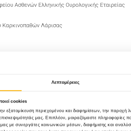
είου Ασθενών Ελληνικής Ουρολογικής Εταιρείας
 Καρκινοπαθών Λάρισας
 Β’ Ουρολογικής Κλινικής Γενικού Νοσοκομείου Λ
νου του προστάτη.
Λεπτομέρειες
ής Α’ Ουρολογικής Κλινικής ΙΑΣΩ Θεσσαλίας
οιεί cookies
ματικός έλεγχος.
την εξατομίκευση περιεχομένου και διαφημίσεων, την παροχή 
 επισκεψιμότητάς μας. Επιπλέον, μοιραζόμαστε πληροφορίες π
πιστημονικά Υπεύθυνος Ουρολογικής Κλινικής Γενικ
ό μας με συνεργάτες κοινωνικών μέσων, διαφήμισης και αναλύσ