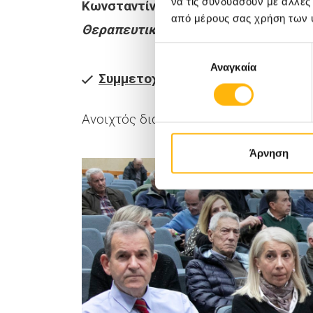
να τις συνδυάσουν με άλλες
Κωνσταντίνος Σκριάπας
Διευθυντής 
από μέρους σας χρήση των 
Θεραπευτική αντιμετώπιση, διάλογο
Επιλογή
Αναγκαία
συγκατάθεσης
Συμμετοχή του κοινού
Ανοιχτός διάλογος / Ερωτήσεις – απα
Άρνηση