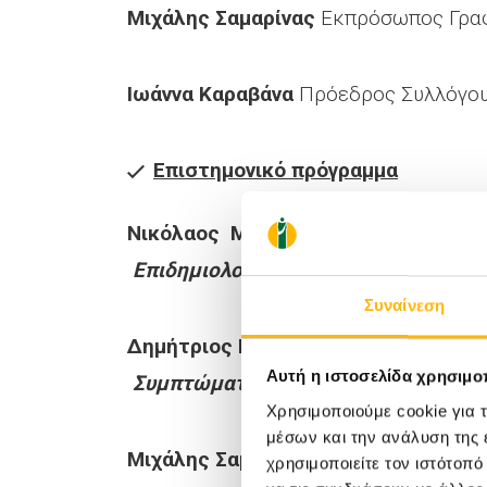
Μιχάλης Σαμαρίνας
Εκπρόσωπος Γραφ
Ιωάννα Καραβάνα
Πρόεδρος Συλλόγου
Επιστημονικό πρόγραμμα
Νικόλαος Μπουσδρούκης
Επιμελητής
Επιδημιολογία και Αιτιολογία καρκί
Συναίνεση
Δημήτριος Καραγιάννης
Αν. Διευθυντ
Αυτή η ιστοσελίδα χρησιμοπ
Συμπτώματα, Διάγνωση, Προσυμπτω
Χρησιμοποιούμε cookie για 
μέσων και την ανάλυση της
Μιχάλης Σαμαρίνας
Επιμελητής Α’, Ε
χρησιμοποιείτε τον ιστότοπ