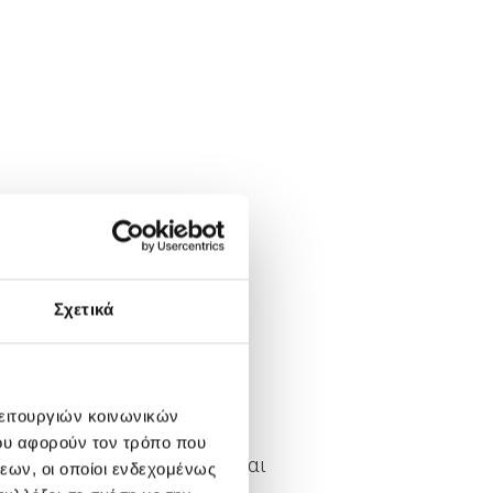
άρισας
Σχετικά
λειτουργιών κοινωνικών
ου αφορούν τον τρόπο που
ού Νοσοκομείου Λάρισας και
εων, οι οποίοι ενδεχομένως