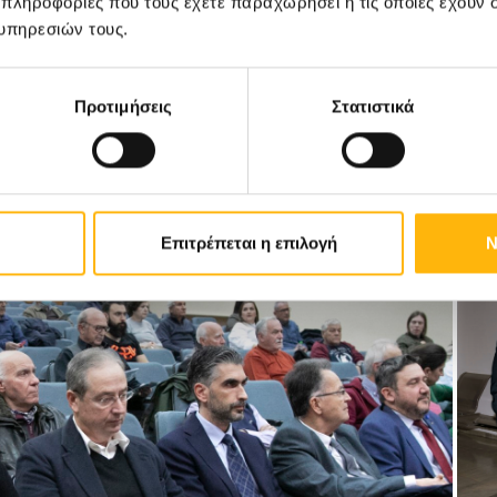
 πληροφορίες που τους έχετε παραχωρήσει ή τις οποίες έχουν σ
Α’ Ουρολογικής Κλινικής ΙΑΣΩ Θεσσαλίας
υπηρεσιών τους.
ς μεταξύ ασθενή και ιατρού.
Προτιμήσεις
Στατιστικά
ντήσεις
Επιτρέπεται η επιλογή
Ν