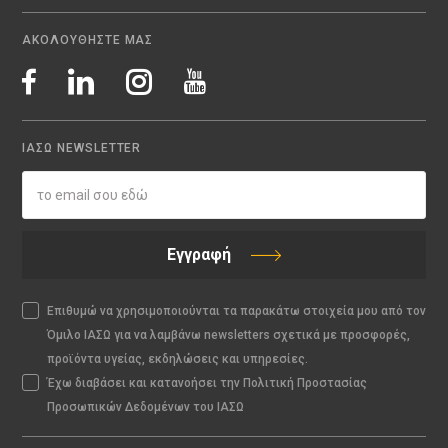
ΑΚΟΛΟΥΘΗΣΤΕ ΜΑΣ
ΙΑΣΩ NEWSLETTER
Εγγραφή
Επιθυμώ να χρησιμοποιούνται τα παρακάτω στοιχεία μου από τον
Όμιλο ΙΑΣΩ για να λαμβάνω newsletters σχετικά με προσφορές,
προϊόντα υγείας, εκδηλώσεις και υπηρεσίες.
Έχω διαβάσει και κατανοήσει την Πολιτική Προστασίας
Προσωπικών Δεδομένων του ΙΑΣΩ