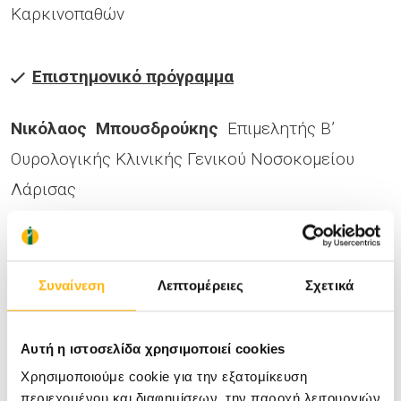
Καρκινοπαθών
Επιστημονικό πρόγραμμα
Νικόλαος Μπουσδρούκης
Επιμελητής Β’
Ουρολογικής Κλινικής Γενικού Νοσοκομείου
Λάρισας
Επιδημιολογία και Αιτιολογία καρκίνου του
προστάτη.
Δημήτριος Καραγιάννης
Αν. Διευθυντής Α’
Συναίνεση
Λεπτομέρειες
Σχετικά
Ουρολογικής Κλινικής ΙΑΣΩ Θεσσαλίας
Συμπτώματα, Διάγνωση, Προσυμπτωματικός
Αυτή η ιστοσελίδα χρησιμοποιεί cookies
έλεγχος.
Χρησιμοποιούμε cookie για την εξατομίκευση
περιεχομένου και διαφημίσεων, την παροχή λειτουργιών