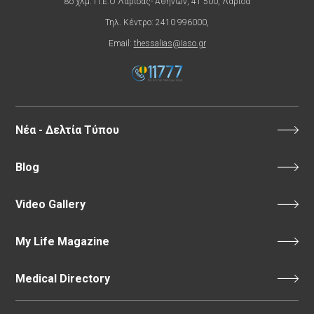
8ο χλμ. Π.Ε.Ο Λάρισας- Αθηνών, 41 500, Λάρισα
Τηλ. Κέντρο: 2410 996000,
Email:
thessalias@Iaso.gr
Νέα - Δελτία Τύπου
Blog
Video Gallery
My Life Magazine
Medical Directory