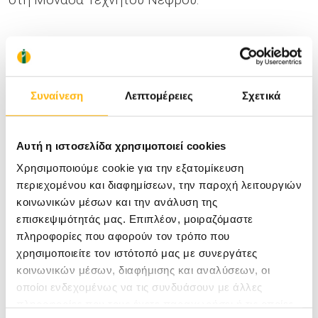
Το ΙΑΣΩ Θεσσαλίας αποτελεί το μοναδικό
ιδιωτικό νοσοκομείο στην Κεντρική Ελλάδα που
Συναίνεση
Λεπτομέρειες
Σχετικά
έχει απευθείας σύμβαση με τις Ένοπλες
Δυνάμεις, προσφέροντας άμεση και απρόσκοπτη
πρόσβαση στις συγκεκριμένες ιατρικές
Αυτή η ιστοσελίδα χρησιμοποιεί cookies
υπηρεσίες για τους ασφαλισμένους, με ταχύτητα
Χρησιμοποιούμε cookie για την εξατομίκευση
περιεχομένου και διαφημίσεων, την παροχή λειτουργιών
και χωρίς περίπλοκες διαδικασίες.
κοινωνικών μέσων και την ανάλυση της
επισκεψιμότητάς μας. Επιπλέον, μοιραζόμαστε
πληροφορίες που αφορούν τον τρόπο που
Καλωσορίζουμε τη μεγάλη οικογένεια των
χρησιμοποιείτε τον ιστότοπό μας με συνεργάτες
Ενόπλων Δυνάμεων στο ΙΑΣΩ Θεσσαλίας και τους
κοινωνικών μέσων, διαφήμισης και αναλύσεων, οι
οποίοι ενδεχομένως να τις συνδυάσουν με άλλες
ευχαριστούμε που εμπιστεύονται σε μας ό,τι
πληροφορίες που τους έχετε παραχωρήσει ή τις οποίες
πολυτιμότερο έχουν, την υγεία τους! Δέσμευσή