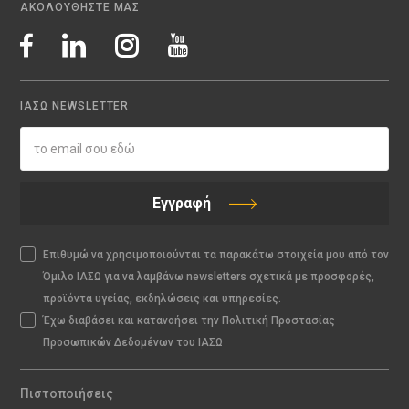
ΑΚΟΛΟΥΘΗΣΤΕ ΜΑΣ
ΙΑΣΩ NEWSLETTER
Εγγραφή
Επιθυμώ να χρησιμοποιούνται τα παρακάτω στοιχεία μου από τον
Όμιλο ΙΑΣΩ για να λαμβάνω newsletters σχετικά με προσφορές,
προϊόντα υγείας, εκδηλώσεις και υπηρεσίες.
Έχω διαβάσει και κατανοήσει την Πολιτική Προστασίας
Προσωπικών Δεδομένων του ΙΑΣΩ
Πιστοποιήσεις