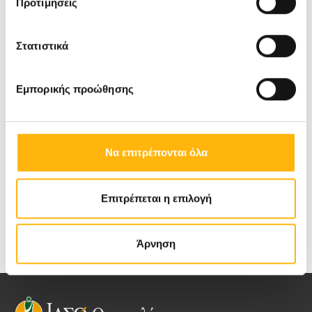
Προτιμήσεις
ραντεβού στα τηλέφωνα: 2410996000 &
2410996005
Στατιστικά
Ισχύουν έως 31.12.2024
Εμπορικής προώθησης
Ξεκινήστε τη σχολική χρονιά με τον ετήσιο
προληπτικό έλεγχο των παιδιών σας!
Να επιτρέπονται όλα
Ας γίνει η πρόληψη μάθημα ζωής για όλους!
Επιτρέπεται η επιλογή
Άρνηση