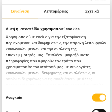
κύφωση) και άκρου ποδός
Συναίνεση
Λεπτομέρειες
Σχετικά
Έλεγχος άθλησης 40€
Ηλεκτροκαρδιογράφημα, TRIPLEX καρδιάς,
Αυτή η ιστοσελίδα χρησιμοποιεί cookies
Καρδιολογική εξέταση
Χρησιμοποιούμε cookie για την εξατομίκευση
περιεχομένου και διαφημίσεων, την παροχή λειτουργιών
Ακοολογικός έλεγχος 30€
κοινωνικών μέσων και την ανάλυση της
ΩΡΛ εξέταση και ακοόγραμμα
επισκεψιμότητάς μας. Επιπλέον, μοιραζόμαστε
πληροφορίες που αφορούν τον τρόπο που
χρησιμοποιείτε τον ιστότοπό μας με συνεργάτες
Τα Check Up:
κοινωνικών μέσων, διαφήμισης και αναλύσεων, οι
οποίοι ενδεχομένως να τις συνδυάσουν με άλλες
πληροφορίες που τους έχετε παραχωρήσει ή τις οποίες
Απευθύνονται σε παιδιά ηλικίας 5 ετών και
έχουν συλλέξει σε σχέση με την από μέρους σας χρήση
Επιλογή
άνω
των υπηρεσιών τους.
Αναγκαία
συγκατάθεσης
Διενεργούνται κατόπιν τηλεφωνικού