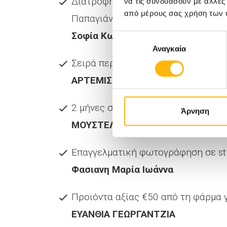
Διατροφή στο θηλασμό, εκπαίδευση
να τις συνδυάσουν με άλλες
από μέρους σας χρήση των 
Παπαγιάννη)
Σοφία Κωνσταντά
Επιλογή
Αναγκαία
συγκατάθεσης
Σειρά περιποίησης προϊόντων μαλλι
ΑΡΤΕΜΙΣ ΑΡΓΥΡΟΠΟΥΛΟΥ
2 μήνες συνδρομή σε προγράμματα 
Άρνηση
ΜΟΥΣΤΕΛΗ ΕΛΕΥΘΕΡΙΑ
Επαγγελματική φωτογράφηση σε stud
Φασιανη Μαρία Ιωάννα
Προϊόντα αξίας €50 από τη φάρμα 
ΕΥΑΝΘΙΑ ΓΕΩΡΓΑΝΤΖΙΑ