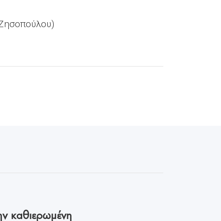
α Ζησοπούλου)
ην καθιερωμένη