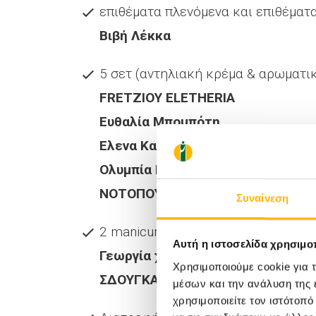
επιθέματα πλενόμενα και επιθέματ
Βιβή Λέκκα
5 σετ (αντηλιακή κρέμα & αρωματικ
FRETZIOY ELETHERIA
Ευθαλία Μπομπότη
Ελενα Καματερη
Ολυμπία Καρατζολιτη
ΝΟΤΟΠΟΥΛΟΥ ΑΡΕΤΗ
Συναίνεση
2 manicure-pedicure (μέχρι 15/6/2
Αυτή η ιστοσελίδα χρησιμοπ
Γεωργία χαλκιά
Χρησιμοποιούμε cookie για 
ΣΔΟΥΓΚΑ ΕΥΔΟΚΙΑ
μέσων και την ανάλυση της
χρησιμοποιείτε τον ιστότοπ