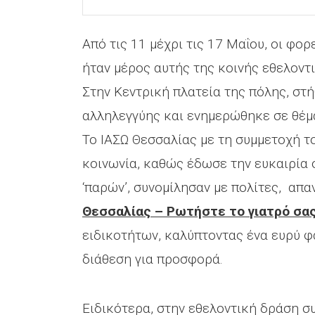
Από τις 11 μέχρι τις 17 Μαΐου, οι φορ
ήταν μέρος αυτής της κοινής εθελοντ
Στην Κεντρική πλατεία της πόλης, στή
αλληλεγγύης και ενημερώθηκε σε θέμ
Το ΙΑΣΩ Θεσσαλίας με τη συμμετοχή τ
κοινωνία, καθώς έδωσε την ευκαιρία 
‘παρών’, συνομίλησαν με πολίτες, απα
Θεσσαλίας – Ρωτήστε το γιατρό σα
ειδικοτήτων, καλύπτοντας ένα ευρύ φά
διάθεση για προσφορά.
Ειδικότερα, στην εθελοντική δράση συ