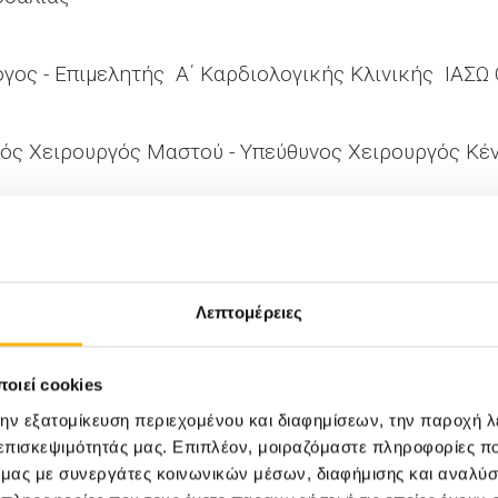
γος - Επιμελητής Α΄ Καρδιολογικής Κλινικής ΙΑΣ
κός Χειρουργός Μαστού - Υπεύθυνος Χειρουργός Κέ
 Διευθύντρια Α΄ Καρδιολογικής Κλινικής & Επιστ. Υ
Λεπτομέρειες
λόγος – Ομ. Καθ. Πανεπιστημίου Θεσσαλίας, Διευθυ
οιεί cookies
την εξατομίκευση περιεχομένου και διαφημίσεων, την παροχή 
 επισκεψιμότητάς μας. Επιπλέον, μοιραζόμαστε πληροφορίες π
Χειρουργός - Διευθυντής Ά Ουρολογικής Κλινικής 
ό μας με συνεργάτες κοινωνικών μέσων, διαφήμισης και αναλύσ