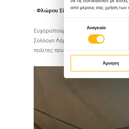
να τις συνδυάσουν με άλλες
από μέρους σας χρήση των 
-
Φλώρου Σίσσυ
, Γαστρεντερολόγος -
Επιλογή
Αναγκαία
συγκατάθεσης
Ευχαριστούμε το Φαρμακευτικό Σύλλο
Σύλλογο Λάρισας, το Δήμο Λαρισαίων 
πολίτες που στήριξαν τη διοργάνωση.
Άρνηση