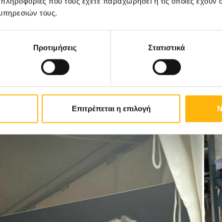
 πληροφορίες που τους έχετε παραχωρήσει ή τις οποίες έχουν σ
υπηρεσιών τους.
 Επιμελήτρια Α΄ Γαστρεντερολογικής Κλινικής ΙΑΣ
Προτιμήσεις
Στατιστικά
γο Λάρισας, τον Πανελλήνιο Φαρμακευτικό Σύλλογο,
και την Περιφέρεια Θεσσαλίας για την πρωτοβουλία
Επιτρέπεται η επιλογή
Ν