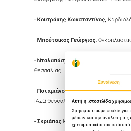
-
Κουτράκης Κωνσταντίνος,
Καρδιολό
-
Μπούτσικος Γεώργιος
, Ογκοπλαστι
-
Νταλαπάσχα Μελίνα
, Καρδιολόγος -
Θεσσαλίας
Συναίνεση
-
Ποταμιάνος Σπυρίδων
, Γαστρεντερο
ΙΑΣΩ Θεσσαλίας
Αυτή η ιστοσελίδα χρησιμοπ
Χρησιμοποιούμε cookie για 
μέσων και την ανάλυση της
-
Σκριάπας Κωνσταντίνος,
Ουρολόγος 
χρησιμοποιείτε τον ιστότοπ