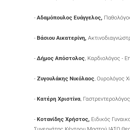
-
Αδαμόπουλος Ευάγγελος,
Παθολόγος
-
Βάσιου Αικατερίνη,
Ακτινοδιαγνώστρ
-
Δήμος Απόστολος
, Καρδιολόγος - 
-
Ζυγουλάκης Νικόλαος
, Ουρολόγος 
-
Κατέρη Χριστίνα
, Γαστρεντερολόγος
-
Κοτανίδης Χρήστος,
Ειδικός Γυναικ
Συνεργάτης Κέντρου Μαστού ΙΑΣΩ Θε