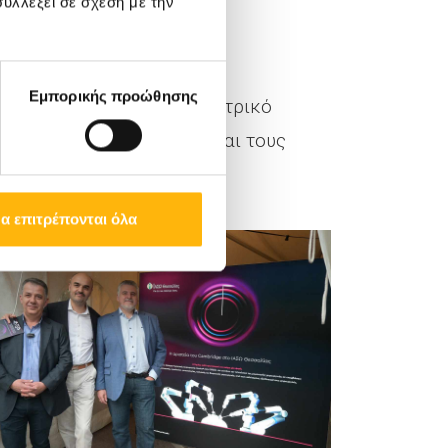
υλλέξει σε σχέση με την
Ω Θεσσαλίας
Εμπορικής προώθησης
 τον Ιατρικό και Οδοντιατρικό
 και το κάλεσμα, καθώς και τους
α επιτρέπονται όλα