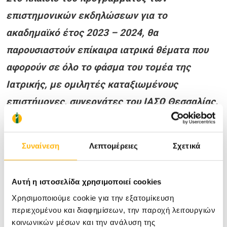
επιστημονικών εκδηλώσεων για το
ακαδημαϊκό έτος 2023 – 2024, θα
παρουσιαστούν επίκαιρα ιατρικά θέματα που
αφορούν σε όλο το φάσμα του τομέα της
Ιατρικής, με ομιλητές καταξιωμένους
επιστήμονες, συνεργάτες του ΙΑΣΩ Θεσσαλίας.
Κοινός τόπος είναι, μέσα από τις διαλέξεις
αυτές, να ενημερωθούν οι συνεργάτες ιατροί
Συναίνεση
Λεπτομέρειες
Σχετικά
και το προσωπικό του ΙΑΣΩ Θεσσαλίας για τις
νέες πρωτοποριακές πρακτικές που
Αυτή η ιστοσελίδα χρησιμοποιεί cookies
λαμβάνουν χώρα στο
ΙΑΣΩ Θεσσαλίας, το
Χρησιμοποιούμε cookie για την εξατομίκευση
μοναδικό ιδιωτικό Νοσοκομείο της Κεντρικής
περιεχομένου και διαφημίσεων, την παροχή λειτουργιών
Ελλάδας
.
Η διάχυση της πληροφορίας και οι
κοινωνικών μέσων και την ανάλυση της