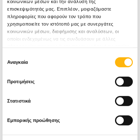
κοινωνικών μέσων και την ανάλυση της
επισκεψιμότητάς μας. Επιπλέον, μοιραζόμαστε
πληροφορίες που αφορούν τον τρόπο που
χρησιμοποιείτε τον ιστότοπό μας με συνεργάτες
κοινωνικών μέσων, διαφήμισης και αναλύσεων, οι
οποίοι ενδεχομένως να τις συνδυάσουν με άλλες
πληροφορίες που τους έχετε παραχωρήσει ή τις οποίες
έχουν συλλέξει σε σχέση με την από μέρους σας χρήση
Επιλογή
των υπηρεσιών τους.
Αναγκαία
συγκατάθεσης
Προτιμήσεις
Στατιστικά
Εμπορικής προώθησης