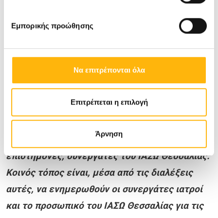
πολύωρων επεμβάσεων με απόλυτη ακρίβεια και
σταθερότητα.
Εμπορικής προώθησης
Στο πλαίσιο του προγράμματος των
Να επιτρέπονται όλα
επιστημονικών εκδηλώσεων για το
ακαδημαϊκό έτος 2023 – 2024, θα
Επιτρέπεται η επιλογή
παρουσιαστούν επίκαιρα ιατρικά θέματα που
αφορούν σε όλο το φάσμα του τομέα της
Άρνηση
Ιατρικής, με ομιλητές καταξιωμένους
επιστήμονες, συνεργάτες του ΙΑΣΩ Θεσσαλίας.
Κοινός τόπος είναι, μέσα από τις διαλέξεις
αυτές, να ενημερωθούν οι συνεργάτες ιατροί
και το προσωπικό του ΙΑΣΩ Θεσσαλίας για τις