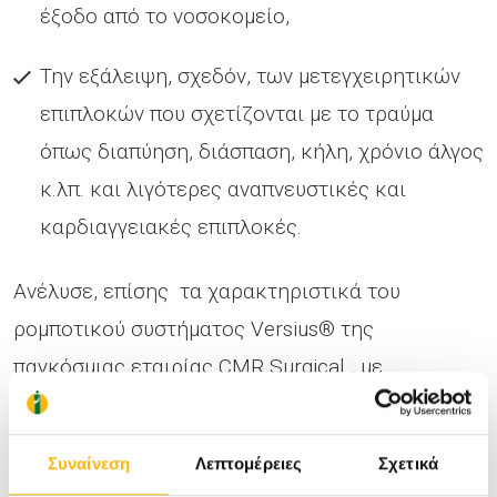
έξοδο από το νοσοκομείο,
Την εξάλειψη, σχεδόν, των μετεγχειρητικών
επιπλοκών που σχετίζονται με το τραύμα
όπως διαπύηση, διάσπαση, κήλη, χρόνιο άλγος
κ.λπ. και λιγότερες αναπνευστικές και
καρδιαγγειακές επιπλοκές.
Ανέλυσε, επίσης τα χαρακτηριστικά του
ρομποτικού συστήματος Versius® της
παγκόσμιας εταιρίας CMR Surgical , με
προηγμένη τεχνολογία από το Cambridge της
Αγγλίας, που
έχει εγκατασταθεί στο ΙΑΣΩ
Συναίνεση
Λεπτομέρειες
Σχετικά
Θεσσαλίας από την αρχή του έτους
και