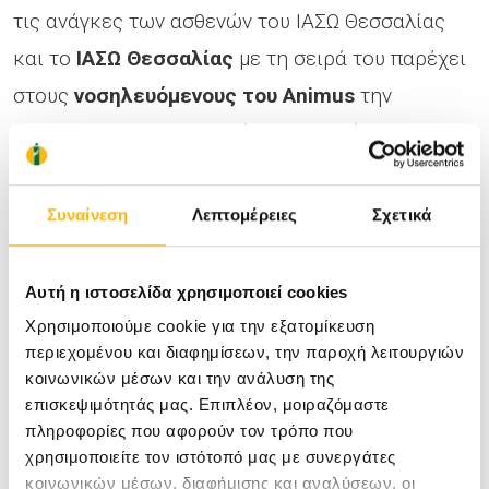
τις ανάγκες των ασθενών του ΙΑΣΩ Θεσσαλίας
και το
ΙΑΣΩ Θεσσαλίας
με τη σειρά του παρέχει
στους
νοσηλευόμενους του
Animus
την
ασφαλέστερη
ιατρική κάλυψη
,
24 ώρες το
24ωρο,
7 ημέρες την εβδομάδα, με φυσική
παρουσία 13 και πλέον ιατρικών ειδικοτήτων, σε
Συναίνεση
Λεπτομέρειες
Σχετικά
ετοιμότητα να αντιμετωπίσουν
κάθε έκτακτο
και προγραμματισμένο περιστατικό
.
Αυτή η ιστοσελίδα χρησιμοποιεί cookies
Χρησιμοποιούμε cookie για την εξατομίκευση
περιεχομένου και διαφημίσεων, την παροχή λειτουργιών
Από σήμερα,
οι ασθενείς και των δύο Ομίλων
κοινωνικών μέσων και την ανάλυση της
λαμβάνουν περισσότερες και ποιοτικότερες
επισκεψιμότητάς μας. Επιπλέον, μοιραζόμαστε
υπηρεσίες υγείας. Από το πρώτο σύμπτωμα, όσο
πληροφορίες που αφορούν τον τρόπο που
χρησιμοποιείτε τον ιστότοπό μας με συνεργάτες
διαρκεί η διάγνωση και η θεραπεία τους και
κοινωνικών μέσων, διαφήμισης και αναλύσεων, οι