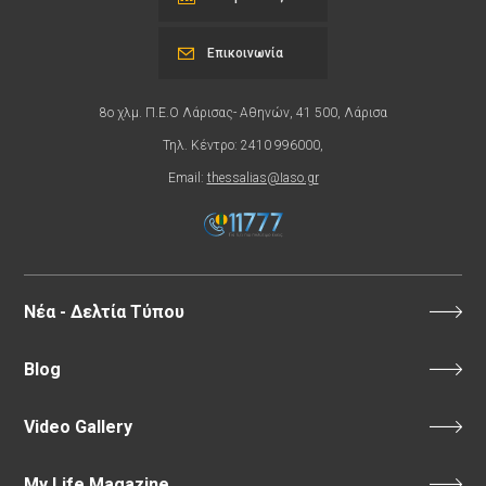
Επικοινωνία
8ο χλμ. Π.Ε.Ο Λάρισας- Αθηνών, 41 500, Λάρισα
Τηλ. Κέντρο: 2410 996000,
Email:
thessalias@Iaso.gr
Νέα - Δελτία Τύπου
Blog
Video Gallery
My Life Magazine