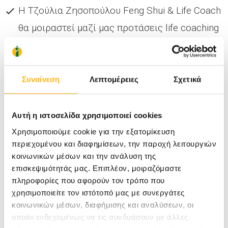
Η Τζούλια Ζησοπούλου Feng Shui & Life Coach
θα μοιραστεί μαζί μας προτάσεις life coaching
και αυτοβελτίωσης
Η Μάντω Φτάρα Σύμβουλος ομορφιάς της
Συναίνεση
Λεπτομέρειες
Σχετικά
L'Oréal Paris θα δώσει tips ομορφιάς και
αυτοφροντίδας και προτάσεις μακιγιάζ
Αυτή η ιστοσελίδα χρησιμοποιεί cookies
Χρησιμοποιούμε cookie για την εξατομίκευση
Το Maa mon papa, που συνοδεύει το παιδί με
περιεχομένου και διαφημίσεων, την παροχή λειτουργιών
αγάπη και στυλ από τα πρώτα βήματά του έως
κοινωνικών μέσων και την ανάλυση της
και την εφηβεία, θα μοιράσει πλούσια δώρα
επισκεψιμότητάς μας. Επιπλέον, μοιραζόμαστε
πληροφορίες που αφορούν τον τρόπο που
χρησιμοποιείτε τον ιστότοπό μας με συνεργάτες
Ελάτε να σας περιποιηθούμε την Πέμπτη 11
κοινωνικών μέσων, διαφήμισης και αναλύσεων, οι
Μαΐου στις18.00 στο κεντρικό lobby του ΙΑΣΩ
οποίοι ενδεχομένως να τις συνδυάσουν με άλλες