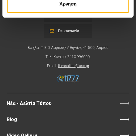
Άρνηση
Εκδηλώσεις
Επικοινωνία
8ο χλμ. Π.Ε.Ο Λάρισας- Αθηνών, 41 500, Λάρισα
Τηλ. Κέντρο: 2410 996000,
Email:
thessalias@Iaso.gr
Νέα - Δελτία Τύπου
Blog
Video Gallery