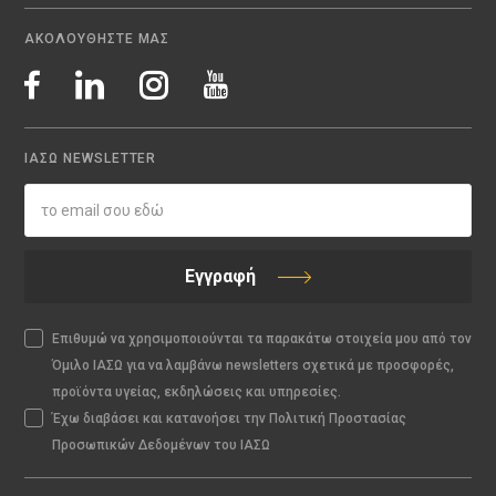
ΑΚΟΛΟΥΘΗΣΤΕ ΜΑΣ
ΙΑΣΩ NEWSLETTER
Εγγραφή
Επιθυμώ να χρησιμοποιούνται τα παρακάτω στοιχεία μου από τον
Όμιλο ΙΑΣΩ για να λαμβάνω newsletters σχετικά με προσφορές,
προϊόντα υγείας, εκδηλώσεις και υπηρεσίες.
Έχω διαβάσει και κατανοήσει την Πολιτική Προστασίας
Προσωπικών Δεδομένων του ΙΑΣΩ