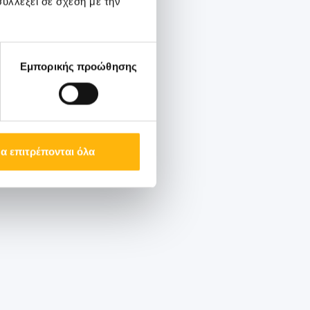
υλλέξει σε σχέση με την
ην καθιερωμένη
Εμπορικής προώθησης
ος την καθιερωμένη
α επιτρέπονται όλα