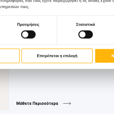
 πληροφορίες που τους έχετε παραχωρήσει ή τις οποίες έχουν σ
ΓΕΝΙΚΗ ΚΛΙΝΙΚΗ
08/07/2026
υπηρεσιών τους.
Το ΙΑΣΩ Θεσσαλίας πραγματοποίησε τ
καλοκαιρινή εθελοντική αιμοδοσία
Προτιμήσεις
Στατιστικά
Το ΙΑΣΩ Θεσσαλίας πραγματοποίησε και φέτ
καλοκαιρινή εθελοντ...
Επιτρέπεται η επιλογή
Ν
Μάθετε Περισσότερα