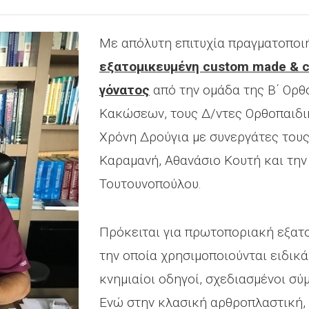
Mε απόλυτη επιτυχία πραγματοποι
εξατομικευμένη custom made & c
γόνατος
από την ομάδα της Β΄ Ορθ
Κακώσεων, τους Δ/ντες Ορθοπαιδι
Χρόνη Δρούγια με συνεργάτες του
Καραμανή, Αθανάσιο Κουτή και την
Τουτουνοπούλου.
Πρόκειται για πρωτοποριακή εξατο
την οποία χρησιμοποιούνται ειδικά
κνημιαίοι οδηγοί, σχεδιασμένοι σύ
Ενώ στην κλασική αρθροπλαστική, 