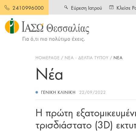
Εύρεση Ιατρού
Κλείσε Ρ
2410996000
HOMEPAGE
ΝΕΑ - ΔΕΛΤΙΑ ΤΥΠΟΥ
ΝΕΑ
Νέα
ΓΕΝΙΚΉ ΚΛΙΝΙΚΉ
22/09/2022
Η πρώτη εξατομικευμέν
τρισδιάστατο (3D) εκτ