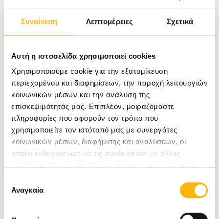
Ιωάννα Σάββα, Υπεύθυνη Επικοινωνίας και
Συναίνεση
Λεπτομέρειες
Σχετικά
Δημοσίων Σχέσεων ΙΑΣΩ Θεσσαλίας
Αυτή η ιστοσελίδα χρησιμοποιεί cookies
τηλ.: 2410 996110 email:
isavva@iaso.gr
Χρησιμοποιούμε cookie για την εξατομίκευση
περιεχομένου και διαφημίσεων, την παροχή λειτουργιών
κοινωνικών μέσων και την ανάλυση της
επισκεψιμότητάς μας. Επιπλέον, μοιραζόμαστε
πληροφορίες που αφορούν τον τρόπο που
χρησιμοποιείτε τον ιστότοπό μας με συνεργάτες
κοινωνικών μέσων, διαφήμισης και αναλύσεων, οι
οποίοι ενδεχομένως να τις συνδυάσουν με άλλες
πληροφορίες που τους έχετε παραχωρήσει ή τις οποίες
έχουν συλλέξει σε σχέση με την από μέρους σας χρήση
Επιλογή
των υπηρεσιών τους.
Αναγκαία
συγκατάθεσης