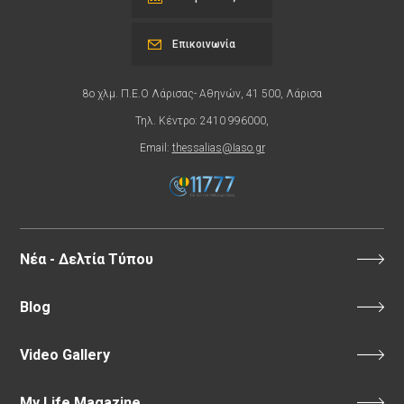
Επικοινωνία
8ο χλμ. Π.Ε.Ο Λάρισας- Αθηνών, 41 500, Λάρισα
Τηλ. Κέντρο: 2410 996000,
Email:
thessalias@Iaso.gr
Νέα - Δελτία Τύπου
Blog
Video Gallery
My Life Magazine