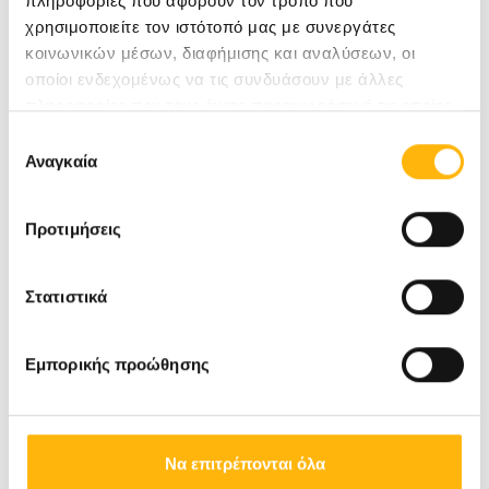
πληροφορίες που αφορούν τον τρόπο που
χρησιμοποιείτε τον ιστότοπό μας με συνεργάτες
κοινωνικών μέσων, διαφήμισης και αναλύσεων, οι
οποίοι ενδεχομένως να τις συνδυάσουν με άλλες
πληροφορίες που τους έχετε παραχωρήσει ή τις οποίες
έχουν συλλέξει σε σχέση με την από μέρους σας χρήση
Επιλογή
των υπηρεσιών τους.
Αναγκαία
συγκατάθεσης
Προτιμήσεις
Στατιστικά
Εμπορικής προώθησης
Να επιτρέπονται όλα