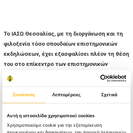
Το ΙΑΣΩ Θεσσαλίας, με τη διοργάνωση και τη
φιλοξενία τόσο σπουδαίων επιστημονικών
εκδηλώσεων, έχει εξασφαλίσει πλέον τη θέση
του στο επίκεντρο των επιστημονικών
εξελίξεων, τόσο ως η μεγαλύτερη Ιδιωτική
Κλινική της Κεντρικής Ελλάδας, όσο και ως
ένα εκπαιδευτικό κέντρο που προωθεί το έργο
Συναίνεση
Λεπτομέρειες
Σχετικά
των ιατρών συνεργατών του και φροντίζει για
τις δεξιότητες των μελλοντικών
Αυτή η ιστοσελίδα χρησιμοποιεί cookies
επαγγελματιών της υγείας.
Χρησιμοποιούμε cookie για την εξατομίκευση
περιεχομένου και διαφημίσεων, την παροχή λειτουργιών