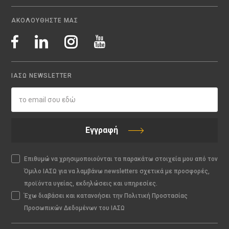
ΑΚΟΛΟΥΘΗΣΤΕ ΜΑΣ
ΙΑΣΩ NEWSLETTER
Εγγραφή
Επιθυμώ να χρησιμοποιούνται τα παρακάτω στοιχεία μου από τον
Όμιλο ΙΑΣΩ για να λαμβάνω newsletters σχετικά με προσφορές,
προϊόντα υγείας, εκδηλώσεις και υπηρεσίες.
Έχω διαβάσει και κατανοήσει την Πολιτική Προστασίας
Προσωπικών Δεδομένων του ΙΑΣΩ