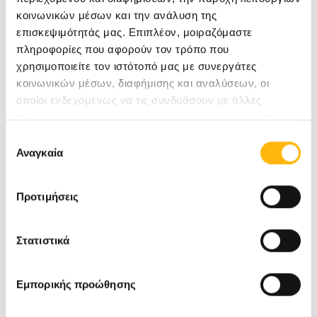
κοινωνικών μέσων και την ανάλυση της
επισκεψιμότητάς μας. Επιπλέον, μοιραζόμαστε
πληροφορίες που αφορούν τον τρόπο που
χρησιμοποιείτε τον ιστότοπό μας με συνεργάτες
κοινωνικών μέσων, διαφήμισης και αναλύσεων, οι
οποίοι ενδεχομένως να τις συνδυάσουν με άλλες
πληροφορίες που τους έχετε παραχωρήσει ή τις οποίες
έχουν συλλέξει σε σχέση με την από μέρους σας χρήση
Επιλογή
των υπηρεσιών τους.
Αναγκαία
συγκατάθεσης
Προτιμήσεις
Στατιστικά
Εμπορικής προώθησης