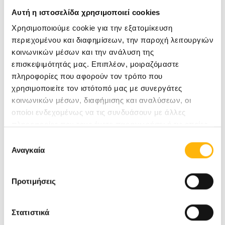
Αυτή η ιστοσελίδα χρησιμοποιεί cookies
Τα Check Ups:
Χρησιμοποιούμε cookie για την εξατομίκευση
περιεχομένου και διαφημίσεων, την παροχή λειτουργιών
κοινωνικών μέσων και την ανάλυση της
Απευθύνονται σε παιδιά ηλικίας 5 ετών και
επισκεψιμότητάς μας. Επιπλέον, μοιραζόμαστε
άνω
πληροφορίες που αφορούν τον τρόπο που
Διενεργούνται κατόπιν ραντεβού στα
χρησιμοποιείτε τον ιστότοπό μας με συνεργάτες
κοινωνικών μέσων, διαφήμισης και αναλύσεων, οι
τηλέφωνα: 2410996000 & 2410996091
οποίοι ενδεχομένως να τις συνδυάσουν με άλλες
Ισχύουν έως 29.10.2021
πληροφορίες που τους έχετε παραχωρήσει ή τις οποίες
έχουν συλλέξει σε σχέση με την από μέρους σας χρήση
Επιλογή
Ξεκινήστε τη σχολική χρονιά με τον ετήσιο
των υπηρεσιών τους.
Αναγκαία
συγκατάθεσης
προληπτικό έλεγχο των παιδιών σας!
Προτιμήσεις
Καλή σχολική χρονιά,
Στατιστικά