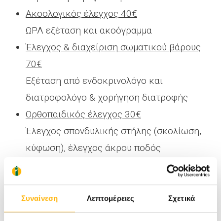
Ακοολογικός έλεγχος 40€
ΩΡΛ εξέταση και ακοόγραμμα
Έλεγχος & διαχείριση σωματικού βάρους
70€
Εξέταση από ενδοκρινολόγο και
διατροφολόγο & χορήγηση διατροφής
Ορθοπαιδικός έλεγχος 30€
Έλεγχος σπονδυλικής στήλης (σκολίωση,
κύφωση), έλεγχος άκρου ποδός
(πλατυποδία)
Κινητική ανάλυση βάδισης 40€
Πελματογράφημα , αξιολόγηση πελματικών
Συναίνεση
Λεπτομέρειες
Σχετικά
αποτελεσμάτων