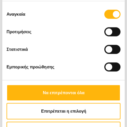
έχουν συλλέξει σε σχέση με την από μέρους σας χρήση
Επιλογή
των υπηρεσιών τους.
Αναγκαία
συγκατάθεσης
Προτιμήσεις
Στατιστικά
Εμπορικής προώθησης
Να επιτρέπονται όλα
Επιτρέπεται η επιλογή