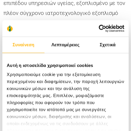
επιπέδου υπηρεσιών υγείας, εξοπλισμένο µε τον
πλέον σύγχρονο ιατροτεχνολογικό εξοπλισμό
και µε τη συνδρομή κορυφαίων ιατρών
συνεργατών όλων των ειδικοτήτων,
αποτελώντας σημείο αναφοράς για όλη την
Συναίνεση
Λεπτομέρειες
Σχετικά
Περιφέρεια Θεσσαλίας και όχι μόνο.
Αυτή η ιστοσελίδα χρησιμοποιεί cookies
Χρησιμοποιούμε cookie για την εξατομίκευση
περιεχομένου και διαφημίσεων, την παροχή λειτουργιών
κοινωνικών μέσων και την ανάλυση της
επισκεψιμότητάς μας. Επιπλέον, μοιραζόμαστε
πληροφορίες που αφορούν τον τρόπο που
χρησιμοποιείτε τον ιστότοπό μας με συνεργάτες
κοινωνικών μέσων, διαφήμισης και αναλύσεων, οι
οποίοι ενδεχομένως να τις συνδυάσουν με άλλες
πληροφορίες που τους έχετε παραχωρήσει ή τις οποίες