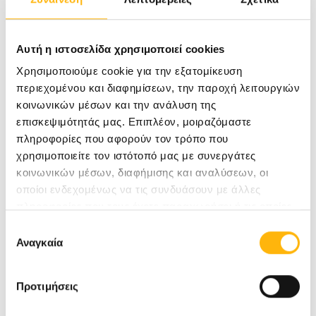
στην πρόβλεψη μελλοντικών επιπλοκών στο
ανώτερο ουροποιητικό
Αυτή η ιστοσελίδα χρησιμοποιεί cookies
στην πρόβλεψη των αποτελεσμάτων μιας
Χρησιμοποιούμε cookie για την εξατομίκευση
περιεχομένου και διαφημίσεων, την παροχή λειτουργιών
σχεδιαζόμενης θεραπείας και στην
κοινωνικών μέσων και την ανάλυση της
κατανόηση των αιτιών αποτυχίας μιας
επισκεψιμότητάς μας. Επιπλέον, μοιραζόμαστε
πληροφορίες που αφορούν τον τρόπο που
προηγηθείσας θεραπείας.
χρησιμοποιείτε τον ιστότοπό μας με συνεργάτες
κοινωνικών μέσων, διαφήμισης και αναλύσεων, οι
Στο
ΙΑΣΩ Θεσσαλίας
χρησιμοποιούμε το νέο
οποίοι ενδεχομένως να τις συνδυάσουν με άλλες
υπερσύγχρονο
Ουροδυναμικό Σύστημα Jive
για
πληροφορίες που τους έχετε παραχωρήσει ή τις οποίες
την εξέταση αυτή, το οποίο είναι ειδικά
έχουν συλλέξει σε σχέση με την από μέρους σας χρήση
Επιλογή
των υπηρεσιών τους.
Αναγκαία
συγκατάθεσης
σχεδιασμένο για τη διάγνωση παθήσεων του
Κατώτερου Ουροποιητικού Συστήματος με
Προτιμήσεις
ακριβή, ασφαλή και ανώδυνο τρόπο. Η