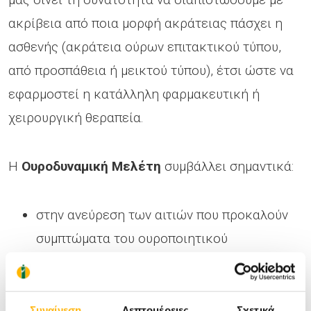
ακρίβεια από ποια μορφή ακράτειας πάσχει η
ασθενής (ακράτεια ούρων επιτακτικού τύπου,
από προσπάθεια ή μεικτού τύπου), έτσι ώστε να
εφαρμοστεί η κατάλληλη φαρμακευτική ή
χειρουργική θεραπεία.
Η
Ουροδυναμική Μελέτη
συμβάλλει σημαντικά:
στην ανεύρεση των αιτιών που προκαλούν
συμπτώματα του ουροποιητικού
στη συλλογή πληροφοριών για τη
λειτουργία ή δυσλειτουργία του κατώτερου
ουροποιητικού
Συναίνεση
Λεπτομέρειες
Σχετικά