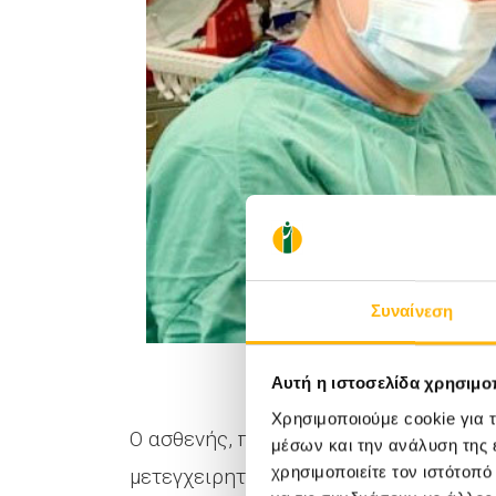
Συναίνεση
Αυτή η ιστοσελίδα χρησιμοπ
Χρησιμοποιούμε cookie για 
Ο ασθενής, παρά τη βαρύτητα της επέ
μέσων και την ανάλυση της
χρησιμοποιείτε τον ιστότοπ
μετεγχειρητικά.