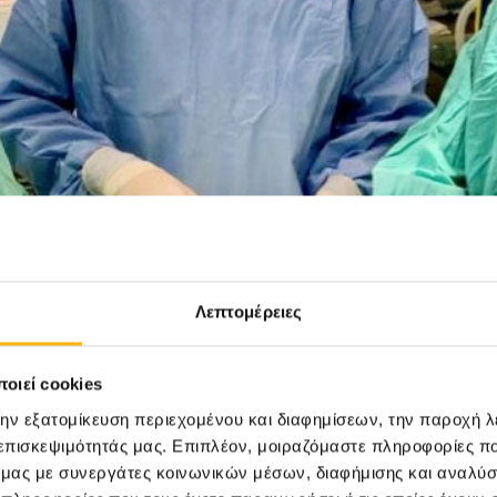
Λεπτομέρειες
οιεί cookies
την εξατομίκευση περιεχομένου και διαφημίσεων, την παροχή 
μβασης, εξήλθε σε άριστη κατάσταση και με σαφώς
 επισκεψιμότητάς μας. Επιπλέον, μοιραζόμαστε πληροφορίες π
ό μας με συνεργάτες κοινωνικών μέσων, διαφήμισης και αναλύσ