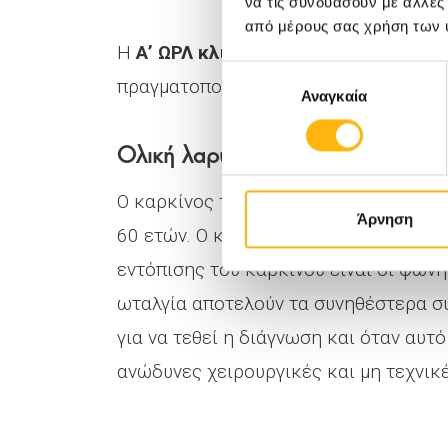
να τις συνδυάσουν με άλλες
από μέρους σας χρήση των 
Η
Α’ ΩΡΛ κλινική
του
ΙΑΣΩ Θεσσαλίας
Επιλογή
πραγματοποιήσει μεγάλο αριθμό χειρ
Αναγκαία
συγκατάθεσης
Ολική λαρυγγεκτομή
Ο καρκίνος του λάρυγγα είναι η πιο 
Άρνηση
60 ετών. Ο κυριότερος αιτιολογικός 
εντόπισης του καρκίνου είναι οι φων
ωταλγία αποτελούν τα συνηθέστερα σ
για να τεθεί η διάγνωση και όταν αυτ
ανώδυνες χειρουργικές και μη τεχνικέ