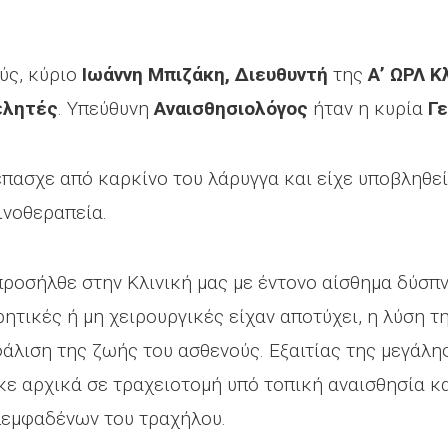
ύς, κύριο
Ιωάννη Μπιζάκη, Διευθυντή
της
Α’ ΩΡΛ Κ
ελητές
. Υπεύθυνη
Αναισθησιολόγος
ήταν η κυρία
Γ
 έπασχε από καρκίνο του λάρυγγα και είχε υποβληθε
ινοθεραπεία.
ροσήλθε στην Κλινική μας με έντονο αίσθημα δύσπν
ρητικές ή μη χειρουργικές είχαν αποτύχει, η λύση
άλιση της ζωής του ασθενούς. Εξαιτίας της μεγάλη
 αρχικά σε τραχειοτομή υπό τοπική αναισθησία κ
λεμφαδένων του τραχήλου.