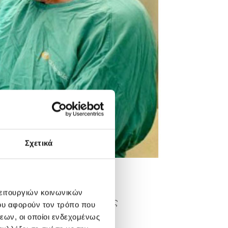
Σχετικά
λειτουργιών κοινωνικών
 βελτιωμένη ποιότητα ζωής
ου αφορούν τον τρόπο που
εων, οι οποίοι ενδεχομένως