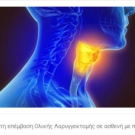
τη επέμβαση Ολικής Λαρυγγεκτομής σε ασθενή με 