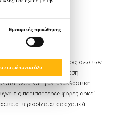
υλλέξει σε σχέση με την
 2020, και έκτοτε έχει
νης βαρύτητας.
Εμπορικής προώθησης
ξημένη επίπτωση στους άνδρες άνω των
α επιτρέπονται όλα
 το αλκοόλ. Η πιο συχνή θέση
υσκαταποσία και η αντανακλαστική
υγγα τις περισσότερες φορές αρκεί
εραπεία περιορίζεται σε σχετικά