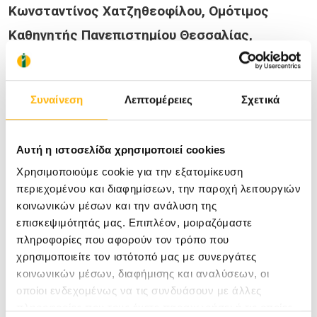
Κωνσταντίνος Χατζηθεοφίλου, Ομότιμος
Καθηγητής Πανεπιστημίου Θεσσαλίας,
Χειρουργός, Πρόεδρος Επιστημονικού
Συμβουλίου ΙΑΣΩ Θεσσαλίας
.
Συναίνεση
Λεπτομέρειες
Σχετικά
Μπορείτε να συνδεθείτε στη διάλεξη μέσω του
Αυτή η ιστοσελίδα χρησιμοποιεί cookies
προσωπικού σας υπολογιστή ή την εφαρμογή
Χρησιμοποιούμε cookie για την εξατομίκευση
Microsoft Teams μέσω κινητού τηλεφώνου στο
περιεχομένου και διαφημίσεων, την παροχή λειτουργιών
ακόλουθο link:
http://bit.ly/36R75w2
κοινωνικών μέσων και την ανάλυση της
επισκεψιμότητάς μας. Επιπλέον, μοιραζόμαστε
πληροφορίες που αφορούν τον τρόπο που
Η συμμετοχή σας στις Επιστημονικές
χρησιμοποιείτε τον ιστότοπό μας με συνεργάτες
κοινωνικών μέσων, διαφήμισης και αναλύσεων, οι
Εκδηλώσεις του
ΙΑΣΩ Θεσσαλίας
είναι ιδιαίτερη
οποίοι ενδεχομένως να τις συνδυάσουν με άλλες
τιμή για εμάς.
πληροφορίες που τους έχετε παραχωρήσει ή τις οποίες