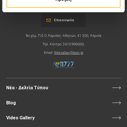
Εκδηλώσεις
Επικοινωνία
8ο χλμ. Π.Ε.Ο Λάρισας- Αθηνών, 41 500, Λάρισα
Τηλ. Κέντρο: 2410 996000,
Email:
thessalias@Iaso.gr
Νέα - Δελτία Τύπου
Blog
Video Gallery