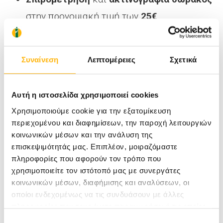
στην προνομιακή τιμή των
25€
Καλέστε μας στο 2410 996000 όλο το
24ωρο για το ραντεβού σας
Συναίνεση
Λεπτομέρειες
Σχετικά
Όλες οι παραπάνω εξετάσεις συνοδεύονται από
δωρεάν κλινική εξέταση
και θα
Αυτή η ιστοσελίδα χρησιμοποιεί cookies
πραγματοποιούνται το διάστημα
από 5 έως 28
Χρησιμοποιούμε cookie για την εξατομίκευση
περιεχομένου και διαφημίσεων, την παροχή λειτουργιών
Φεβρουαρίου 2021
.
κοινωνικών μέσων και την ανάλυση της
επισκεψιμότητάς μας. Επιπλέον, μοιραζόμαστε
πληροφορίες που αφορούν τον τρόπο που
Η Παγκόσμια Ημέρα Κατά του Καρκίνου
χρησιμοποιείτε τον ιστότοπό μας με συνεργάτες
καθιερώθηκε με πρωτοβουλία της
Διεθνούς
κοινωνικών μέσων, διαφήμισης και αναλύσεων, οι
Ένωσης κατά του Καρκίνου
(
οποίοι ενδεχομένως να τις συνδυάσουν με άλλες
πληροφορίες που τους έχετε παραχωρήσει ή τις οποίες
https://www.uicc.org/
) που εκπροσωπεί 800
έχουν συλλέξει σε σχέση με την από μέρους σας χρήση
Επιλογή