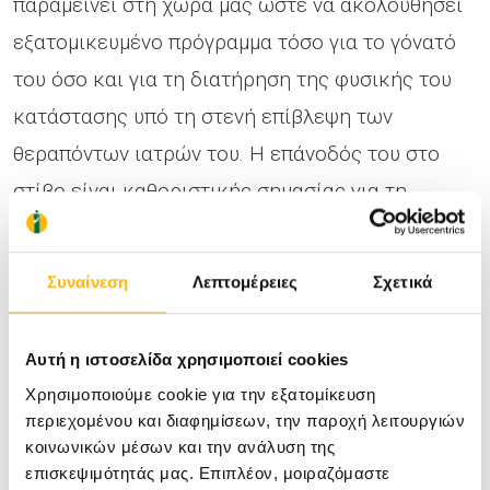
παραμείνει στη χώρα μας ώστε να ακολουθήσει
εξατομικευμένο πρόγραμμα τόσο για το γόνατό
του όσο και για τη διατήρηση της φυσικής του
κατάστασης υπό τη στενή επίβλεψη των
θεραπόντων ιατρών του. Η επάνοδός του στο
στίβο είναι καθοριστικής σημασίας για τη
συνέχιση των σπουδών του στο έγκριτο
πανεπιστήμιο UCLA των ΗΠΑ.
Συναίνεση
Λεπτομέρειες
Σχετικά
Το ΙΑΣΩ Θεσσαλίας ξεκίνησε να λειτουργεί
Αυτή η ιστοσελίδα χρησιμοποιεί cookies
δυναμικά στο χώρο της υγείας από τις 22
Χρησιμοποιούμε cookie για την εξατομίκευση
Μαρτίου 2010 και σήμερα αποτελεί ένα πρότυπο
περιεχομένου και διαφημίσεων, την παροχή λειτουργιών
κοινωνικών μέσων και την ανάλυση της
ίδρυμα παροχής υψηλού επιπέδου υπηρεσιών
επισκεψιμότητάς μας. Επιπλέον, μοιραζόμαστε