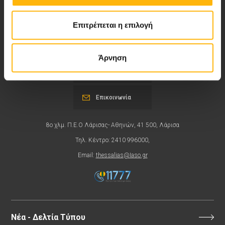
Επιτρέπεται η επιλογή
Περιοχή Ιατρών
Άρνηση
Εκδηλώσεις
Επικοινωνία
8ο χλμ. Π.Ε.Ο Λάρισας- Αθηνών, 41 500, Λάρισα
Τηλ. Κέντρο: 2410 996000,
Email:
thessalias@Iaso.gr
Νέα - Δελτία Τύπου