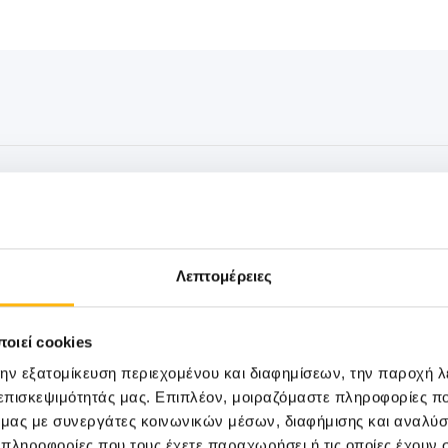
ΓΕΝΙΚΗ ΚΛΙΝΙΚΗ
08/07/2026
Το ΙΑΣΩ Θεσσαλίας πραγματοποίησε τ
καλοκαιρινή εθελοντική αιμοδοσία
Λεπτομέρειες
Το ΙΑΣΩ Θεσσαλίας πραγματοποίησε και φέτ
καλοκαιρινή εθελοντ...
οιεί cookies
την εξατομίκευση περιεχομένου και διαφημίσεων, την παροχή 
 επισκεψιμότητάς μας. Επιπλέον, μοιραζόμαστε πληροφορίες π
ό μας με συνεργάτες κοινωνικών μέσων, διαφήμισης και αναλύσ
 πληροφορίες που τους έχετε παραχωρήσει ή τις οποίες έχουν σ