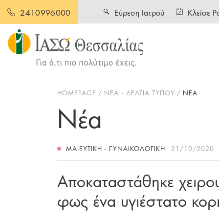
Εύρεση Ιατρού
Κλείσε Ρ
2410996000
HOMEPAGE
ΝΕΑ - ΔΕΛΤΙΑ ΤΥΠΟΥ
ΝΕΑ
Νέα
ΜΑΙΕΥΤΙΚΉ - ΓΥΝΑΙΚΟΛΟΓΙΚΉ
21/10/2020
Αποκαταστάθηκε χειρου
φως ένα υγιέστατο κορι