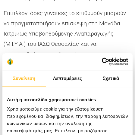
Επιπλέον, όσες γυναίκες το επιθυμούν μπορούν
να πραγματοποιήσουν επίσκεψη στη Μονάδα
Ιατρικώς Υποβοηθούμενης Αναπαραγωγής
(Μ.Ι.Υ.Α.) του ΙΑΣΩ Θεσσαλίας και να
ενημερωθούν για τις δυνατότητες και τις
διαδικασίες της εξωσωματικής από την
επιστημονική ομάδα της Μονάδας. Για να
Συναίνεση
Λεπτομέρειες
Σχετικά
προγραμματίσετε ραντεβού καλέστε στα
τηλέφωνα 2410 996 091, 2410 996 000 ή
Αυτή η ιστοσελίδα χρησιμοποιεί cookies
στείλτε email στο
ivf.thessalias@iaso.gr
.
Χρησιμοποιούμε cookie για την εξατομίκευση
περιεχομένου και διαφημίσεων, την παροχή λειτουργιών
κοινωνικών μέσων και την ανάλυση της
Ο Έλεγχος Γονιμότητας πραγματοποιείται στη
επισκεψιμότητάς μας. Επιπλέον, μοιραζόμαστε