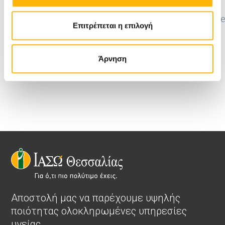
Αναπαραγωγής ΙΑΣΩ Θεσσαλίας:
https://iaso.blob.core.windows.net/userfiles/docs/de
Επιτρέπεται η επιλογή
source/news-files/iaso_ivf.html; charset=utf-8?
sfvrsn=edb2bc4f_0&download=true
Άρνηση
Αποστολή μας να παρέχουμε υψηλής
ποιότητας ολοκληρωμένες υπηρεσίες
υγείας.