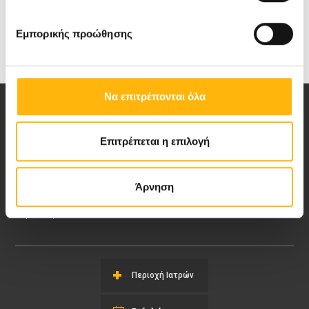
Εμπορικής προώθησης
Να επιτρέπονται όλα
Επιτρέπεται η επιλογή
Αποστολή μας να παρέχουμε υψηλής
Άρνηση
ποιότητας ολοκληρωμένες υπηρεσίες
υγείας.
Περιοχή Ιατρών