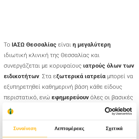
Το
ΙΑΣΩ Θεσσαλίας
είναι
η μεγαλύτερη
ιδιωτική κλινική της Θεσσαλίας και
συνεργάζεται με κορυφαίους
ιατρούς όλων των
ειδικοτήτων
. Στα ε
ξωτερικά ιατρεία
μπορεί να
εξυπηρετηθεί καθημερινή βάση κάθε είδους
περιστατικό, ενώ
εφημερεύουν
όλες οι βασικές
ιατρικές ειδικότητες (Παθολόγος, Καρδιολόγος,
Χειρουργός, Ορθοπαιδικός, Μαιευτήρας –
Γυναικολόγος, Νεογνολόγος, Αναισθησιολόγος,
Συναίνεση
Λεπτομέρειες
Σχετικά