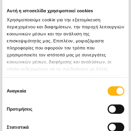
Εντατικολόγος)
24 ώρες το 24ωρο, 365 ημέρες
το χρόνο
.
Αυτή η ιστοσελίδα χρησιμοποιεί cookies
Χρησιμοποιούμε cookie για την εξατομίκευση
περιεχομένου και διαφημίσεων, την παροχή λειτουργιών
Οι συνεργάτες ιατροί του ΙΑΣΩ Θεσσαλίας, πιστοί
κοινωνικών μέσων και την ανάλυση της
στο καθήκον τους να υπηρετούν την ιατρική
επισκεψιμότητάς μας. Επιπλέον, μοιραζόμαστε
πληροφορίες που αφορούν τον τρόπο που
επιστήμη, βρίσκονται στη διάθεση όλων όσων
χρησιμοποιείτε τον ιστότοπό μας με συνεργάτες
τους έχουν ανάγκη και είναι έτοιμοι να παρέχουν
κοινωνικών μέσων, διαφήμισης και αναλύσεων, οι
οποίοι ενδεχομένως να τις συνδυάσουν με άλλες
τις ιατρικές τους υπηρεσίες με συνέπεια και
πληροφορίες που τους έχετε παραχωρήσει ή τις οποίες
κυρίως, με
ασφάλεια
.
έχουν συλλέξει σε σχέση με την από μέρους σας χρήση
Επιλογή
των υπηρεσιών τους.
Αναγκαία
συγκατάθεσης
Σε περίπτωση ανάγκης μπορείτε να καλείτε στα
Προτιμήσεις
τηλέφωνα
2410 996011
,
2410 996005
,
2410
996010
ή στο τηλεφωνικό μας κέντρο
Στατιστικά