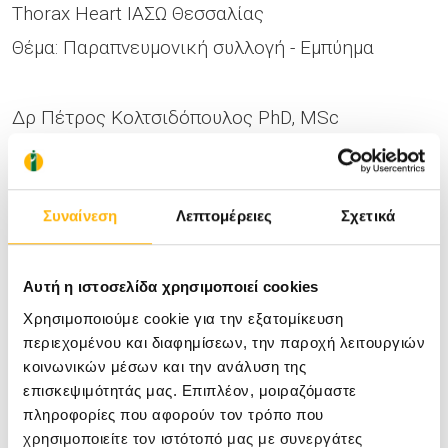
Thorax Heart ΙΑΣΩ Θεσσαλίας
Θέμα: Παραπνευμονική συλλογή - Εμπύημα
Δρ Πέτρος Κολτσιδόπουλος PhD, MSc
Ωτορινολαρυγγολόγος
Επιστημονικά Υπεύθυνος ΩΡΛ Τμήματος ΙΑΣΩ
Συναίνεση
Λεπτομέρειες
Σχετικά
Θεσσαλίας
Θέμα: Οξεία & χρόνια παραρινοκολπίτιδα
Αυτή η ιστοσελίδα χρησιμοποιεί cookies
Χρησιμοποιούμε cookie για την εξατομίκευση
Οι λοιμώξεις του αναπνευστικού συστήματος
περιεχομένου και διαφημίσεων, την παροχή λειτουργιών
περιλαμβάνουν μια ευρεία γκάμα παθήσεων, από
κοινωνικών μέσων και την ανάλυση της
ένα κοινό κρυολόγημα μέχρι πνευμονία, γι’ αυτό
επισκεψιμότητάς μας. Επιπλέον, μοιραζόμαστε
πληροφορίες που αφορούν τον τρόπο που
και απαιτούν διαφορετική και προσεκτική
χρησιμοποιείτε τον ιστότοπό μας με συνεργάτες