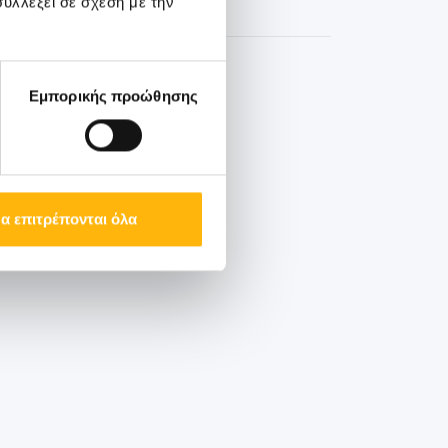
υλλέξει σε σχέση με την
Εμπορικής προώθησης
ην καθιερωμένη
ος την καθιερωμένη
α επιτρέπονται όλα