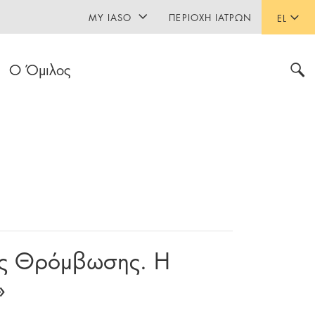
MY IASO
ΠΕΡΙΟΧΉ ΙΑΤΡΏΝ
EL
Ο Όμιλος
της Θρόμβωσης. Η
»