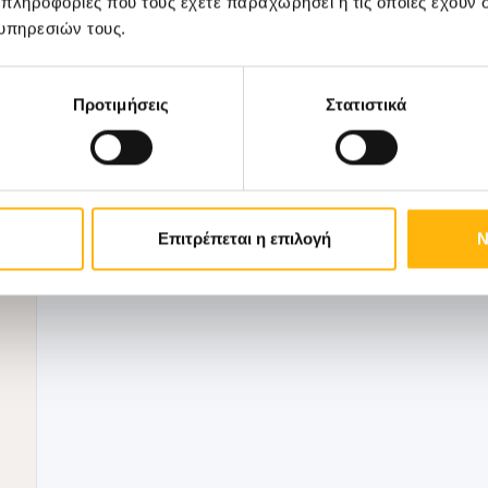
 πληροφορίες που τους έχετε παραχωρήσει ή τις οποίες έχουν σ
υπηρεσιών τους.
ΓΕΝΙΚΗ ΚΛΙΝΙΚΗ
08/07/2026
Προτιμήσεις
Στατιστικά
Το ΙΑΣΩ Θεσσαλίας πραγματοποίησε τ
καλοκαιρινή εθελοντική αιμοδοσία
Το ΙΑΣΩ Θεσσαλίας πραγματοποίησε και φέτ
Επιτρέπεται η επιλογή
Ν
καλοκαιρινή εθελοντ...