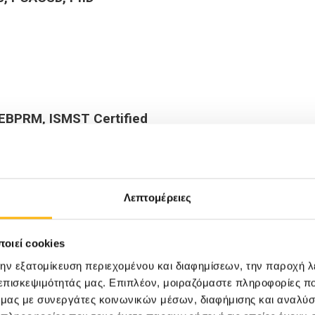
EBPRM, ISMST Certified
σικής Ιατρικής & Αποκατάστασης ΙΑΣΩ Θεσσαλίας
Λεπτομέρειες
RIC, USA
οιεί cookies
D
την εξατομίκευση περιεχομένου και διαφημίσεων, την παροχή 
 επισκεψιμότητάς μας. Επιπλέον, μοιραζόμαστε πληροφορίες π
 Γεροντολόγος
ό μας με συνεργάτες κοινωνικών μέσων, διαφήμισης και αναλύσ