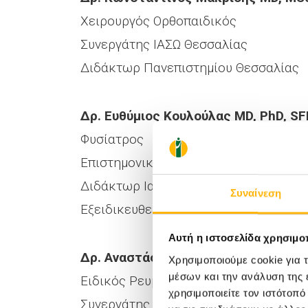
Χειρουργός Ορθοπαιδικός
Συνεργάτης ΙΑΣΩ Θεσσαλίας
Διδάκτωρ Πανεπιστημίου Θεσσαλίας
Δρ. Ευθύμιος Κουλούλας MD, PhD, SF
Φυσίατρος
Επιστημονικά Υπεύθυνος Τμήματος Φυ
Διδάκτωρ Ιατρικής Σχολής ΕΚΠΑ
Συναίνεση
Εξειδικευθείς στη διαχείρηση Πόνου, 
Αυτή η ιστοσελίδα χρησιμοπ
Δρ. Αναστάσιος Κοτρώτσιος MD, Ph
Χρησιμοποιούμε cookie για 
μέσων και την ανάλυση της
Ειδικός Ρευματολόγος – Γηρίατρος –
χρησιμοποιείτε τον ιστότοπ
Συνεργάτης ΙΑΣΩ Θεσσαλίας