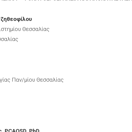
τζηθεοφίλου
ιστημίου Θεσσαλίας
σσαλίας
γίας Παν/μίου Θεσσαλίας
c, PCAOSD, PhD