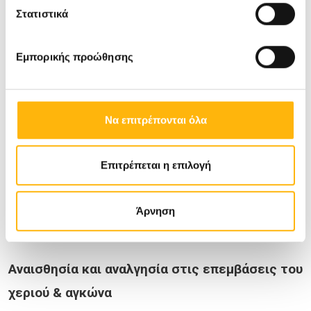
Κωνσταντίνος Αγγελάκης, MD, PhD
Στατιστικά
Νευρολόγος
Συνεργάτης ΙΑΣΩ Θεσσαλίας
Εμπορικής προώθησης
Αρθρίτιδα στο χέρι
Να επιτρέπονται όλα
Ζωή Νταϊλιάνα, MD, PhD
Καθηγήτρια Ορθοπαιδικής Πανεπιστημίου
Επιτρέπεται η επιλογή
Θεσσαλίας
Υπεύθυνη Μονάδας Χειρουργικής Χεριού-Άνω
Άρνηση
Άκρου και Μικροχειρουργικής ΙΑΣΩ Θεσσαλίας
Αναισθησία και αναλγησία στις επεμβάσεις του
χεριού & αγκώνα