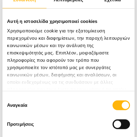
Σύνδρομο καρπιαίου σωλήνα
Αυτή η ιστοσελίδα χρησιμοποιεί cookies
Κωνσταντίνος Αλεξίου, MD
Χρησιμοποιούμε cookie για την εξατομίκευση
Ορθοπαιδικός Χειρουργός
περιεχομένου και διαφημίσεων, την παροχή λειτουργιών
Συνεργάτης ΙΑΣΩ Θεσσαλίας
κοινωνικών μέσων και την ανάλυση της
επισκεψιμότητάς μας. Επιπλέον, μοιραζόμαστε
πληροφορίες που αφορούν τον τρόπο που
Πίεση ωλενίου νεύρου στον αγκώνα
χρησιμοποιείτε τον ιστότοπό μας με συνεργάτες
κοινωνικών μέσων, διαφήμισης και αναλύσεων, οι
Νικόλαος Καραμανής, MD
οποίοι ενδεχομένως να τις συνδυάσουν με άλλες
Ορθοπαιδικός Χειρουργός
πληροφορίες που τους έχετε παραχωρήσει ή τις οποίες
έχουν συλλέξει σε σχέση με την από μέρους σας χρήση
Συνεργάτης ΙΑΣΩ Θεσσαλίας
Επιλογή
των υπηρεσιών τους.
Αναγκαία
συγκατάθεσης
Η θέση του νευρολόγου στα σύνδρομα πίεσης
Προτιμήσεις
νεύρων