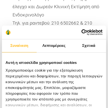
έλεγχο και Δωρεάν Κλινική Εκτίμηση από
Ενδοκρινολόγο
Τηλ. για ραντεβού: 210 6502662 & 210
6502015 (Δευτ.-Παρ. 08:00-20:00)
Φιλοκτήτης:
Συναίνεση
Λεπτομέρειες
Σχετικά
Δωρεάν
αρχική αξιολόγηση από
Φυσίατρο -
Κατάρτιση προγράμματος
Αυτή η ιστοσελίδα χρησιμοποιεί cookies
και
10 Δωρεάν
φυσικοθεραπείες
Χρησιμοποιούμε cookie για την εξατομίκευση
10% έκπτωση
στην υδροθεραπεία
περιεχομένου και διαφημίσεων, την παροχή λειτουργιών
Πλήρες Εξατομικευμένο
Πρόγραμμα
κοινωνικών μέσων και την ανάλυση της
επισκεψιμότητάς μας. Επιπλέον, μοιραζόμαστε
Διατροφής
με πλήρη ανάλυση
πληροφορίες που αφορούν τον τρόπο που
σύστασης σώματος - λιπομέτρηση
40€
χρησιμοποιείτε τον ιστότοπό μας με συνεργάτες
κοινωνικών μέσων, διαφήμισης και αναλύσεων, οι