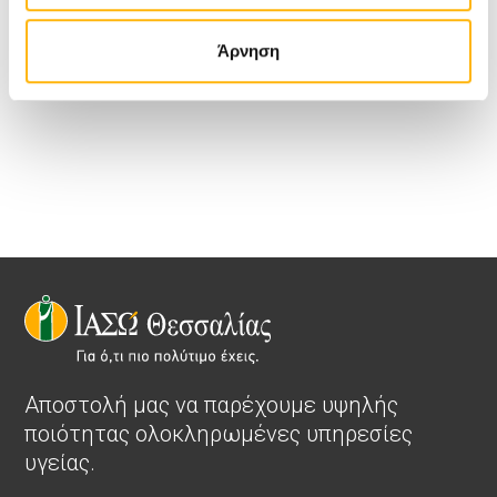
Για περισσότερες δημοσιογραφικές πληροφορίες: Νάνσυ
Άρνηση
Χριστοπούλου, Εμπορική Διεύθυνση Ομίλου ΙΑΣΩ, Τηλ.:210
6383917, E-mail:
nchristopoulou@iaso.gr
Αποστολή μας να παρέχουμε υψηλής
ποιότητας ολοκληρωμένες υπηρεσίες
υγείας.