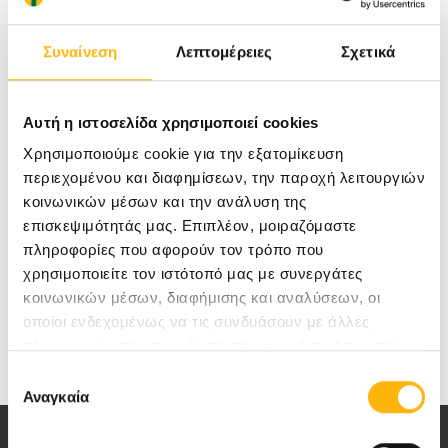
ορχήστρας που είχε επιλεγεί για την περίσταση.
Συναίνεση
Λεπτομέρειες
Σχετικά
Αυτή η ιστοσελίδα χρησιμοποιεί cookies
Χρησιμοποιούμε cookie για την εξατομίκευση
περιεχομένου και διαφημίσεων, την παροχή λειτουργιών
κοινωνικών μέσων και την ανάλυση της
επισκεψιμότητάς μας. Επιπλέον, μοιραζόμαστε
πληροφορίες που αφορούν τον τρόπο που
χρησιμοποιείτε τον ιστότοπό μας με συνεργάτες
κοινωνικών μέσων, διαφήμισης και αναλύσεων, οι
οποίοι ενδεχομένως να τις συνδυάσουν με άλλες
πληροφορίες που τους έχετε παραχωρήσει ή τις οποίες
έχουν συλλέξει σε σχέση με την από μέρους σας χρήση
Επιλογή
των υπηρεσιών τους.
Αναγκαία
συγκατάθεσης