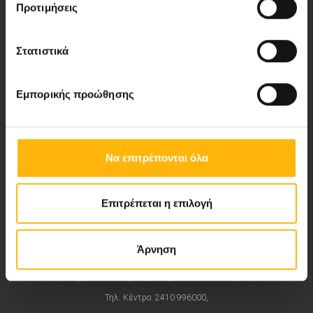
Προτιμήσεις
Στατιστικά
Αποστολή μας να παρέχουμε υψηλής
ποιότητας ολοκληρωμένες υπηρεσίες
Εμπορικής προώθησης
υγείας.
Να επιτρέπονται όλα
Περιοχή Ιατρών
Εκδηλώσεις
Επιτρέπεται η επιλογή
Επικοινωνία
Άρνηση
8ο χλμ. Π.Ε.Ο Λάρισας- Αθηνών, 41 500, Λάρισα
Τηλ. Κέντρο: 2410 996000,